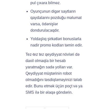
pul çıxara bilməz.
Oyunçunun digər saytların
qaydalarını pozduğu məlumat
varsa, ödənişlər
dondurulacaqdır.
Yoldaşlıq şirkətləri bonuslarla
nadir promo kodları təmin edir.
Tez-tez tez qeydiyyat növləri də
daxil olmaqla bir hesab
yaratmağın sadə yolları var.
Qeydiyyat müştərinin robot
olmadığını təsdiqləməyinizi tələb
edir. Bunu etmək üçün poçt və ya
SMS ilə bir əlaqə göndərin.