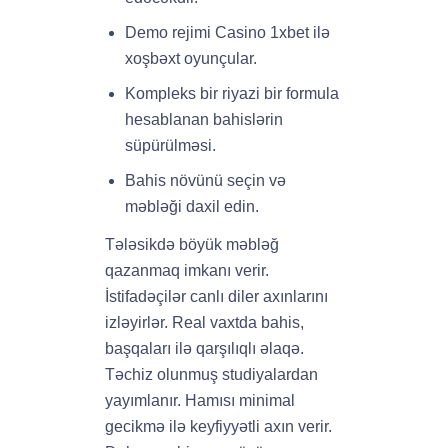
Demo rejimi Casino 1xbet ilə
xoşbəxt oyunçular.
Kompleks bir riyazi bir formula
hesablanan bahislərin
süpürülməsi.
Bahis növünü seçin və
məbləği daxil edin.
Tələsikdə böyük məbləğ
qazanmaq imkanı verir.
İstifadəçilər canlı diler axınlarını
izləyirlər. Real vaxtda bahis,
başqaları ilə qarşılıqlı əlaqə.
Təchiz olunmuş studiyalardan
yayımlanır. Hamısı minimal
gecikmə ilə keyfiyyətli axın verir.