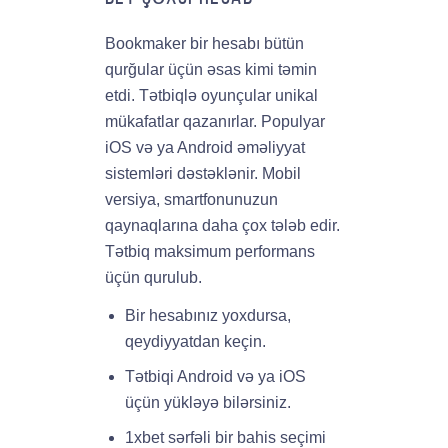
Bookmaker bir hesabı bütün
qurğular üçün əsas kimi təmin
etdi. Tətbiqlə oyunçular unikal
mükafatlar qazanırlar. Populyar
iOS və ya Android əməliyyat
sistemləri dəstəklənir. Mobil
versiya, smartfonunuzun
qaynaqlarına daha çox tələb edir.
Tətbiq maksimum performans
üçün qurulub.
Bir hesabınız yoxdursa,
qeydiyyatdan keçin.
Tətbiqi Android və ya iOS
üçün yükləyə bilərsiniz.
1xbet sərfəli bir bahis seçimi