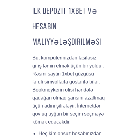
İlk depozit 1xBet və
hesabın
maliyyələşdirilməsi
Bu, kompüterinizdən fasiləsiz
giriş təmin etmək üçün bir yoldur.
Rəsmi saytın 1xbet güzgüsü
fərqli simvollarla göstərilə bilər.
Bookmeykerin ofisi hər dəfə
qadağan olmaq şansını azaltmaq
üçün adını şifrələyir. İnternetdən
qovluq uyğun bir seçim seçməyə
kömək edəcəkdir.
Heç kim onsuz hesabınızdan