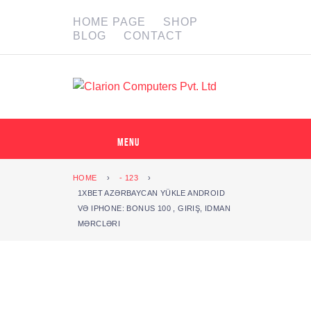
HOME PAGE
SHOP
BLOG
CONTACT
MENU
HOME
›
- 123
›
1XBET AZƏRBAYCAN YÜKLE ANDROID
VƏ IPHONE: BONUS 100 , GIRIŞ, IDMAN
MƏRCLƏRI