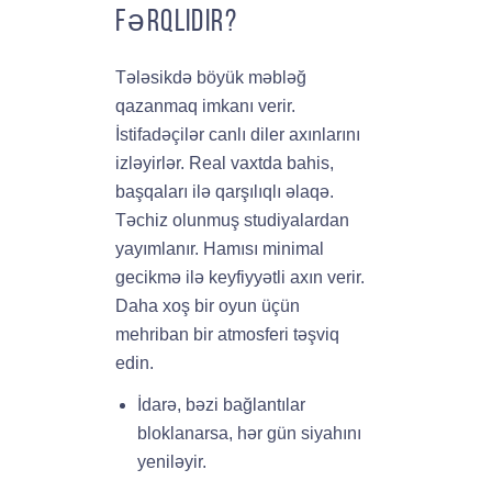
fərqlidir?
Tələsikdə böyük məbləğ
qazanmaq imkanı verir.
İstifadəçilər canlı diler axınlarını
izləyirlər. Real vaxtda bahis,
başqaları ilə qarşılıqlı əlaqə.
Təchiz olunmuş studiyalardan
yayımlanır. Hamısı minimal
gecikmə ilə keyfiyyətli axın verir.
Daha xoş bir oyun üçün
mehriban bir atmosferi təşviq
edin.
İdarə, bəzi bağlantılar
bloklanarsa, hər gün siyahını
yeniləyir.