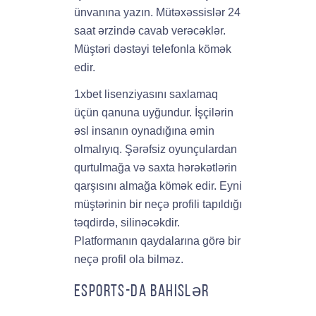
ünvanına yazın. Mütəxəssislər 24
saat ərzində cavab verəcəklər.
Müştəri dəstəyi telefonla kömək
edir.
1xbet lisenziyasını saxlamaq
üçün qanuna uyğundur. İşçilərin
əsl insanın oynadığına əmin
olmalıyıq. Şərəfsiz oyunçulardan
qurtulmağa və saxta hərəkətlərin
qarşısını almağa kömək edir. Eyni
müştərinin bir neçə profili tapıldığı
təqdirdə, silinəcəkdir.
Platformanın qaydalarına görə bir
neçə profil ola bilməz.
ESports-da bahislər