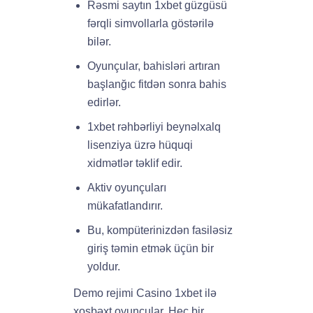
Rəsmi saytın 1xbet güzgüsü
fərqli simvollarla göstərilə
bilər.
Oyunçular, bahisləri artıran
başlanğıc fitdən sonra bahis
edirlər.
1xbet rəhbərliyi beynəlxalq
lisenziya üzrə hüquqi
xidmətlər təklif edir.
Aktiv oyunçuları
mükafatlandırır.
Bu, kompüterinizdən fasiləsiz
giriş təmin etmək üçün bir
yoldur.
Demo rejimi Casino 1xbet ilə
xoşbəxt oyunçular. Heç bir