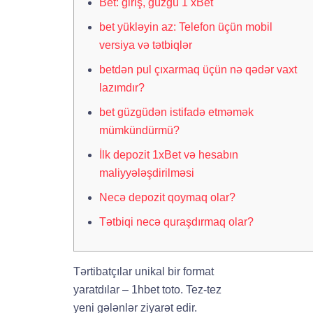
Bet: giriş, güzgü 1 xBet
bet yükləyin az: Telefon üçün mobil
versiya və tətbiqlər
betdən pul çıxarmaq üçün nə qədər vaxt
lazımdır?
bet güzgüdən istifadə etməmək
mümkündürmü?
İlk depozit 1xBet və hesabın
maliyyələşdirilməsi
Necə depozit qoymaq olar?
Tətbiqi necə quraşdırmaq olar?
Tərtibatçılar unikal bir format
yaratdılar – 1hbet toto. Tez-tez
yeni gələnlər ziyarət edir.