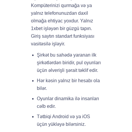
Kompüterinizi qurmağa və ya
yalnız telefonunuzdan daxil
olmağa ehtiyac yoxdur. Yalnız
1xbet işləyən bir güzgü tapın.
Giriş saytın standart funksiyası
vasitəsilə işləyir.
Şirkət bu sahədə yaranan ilk
şirkətlərdən biridir, pul oyunları
üçün əlverişli şərait təklif edir.
Hər kəsin yalnız bir hesabı ola
bilər.
Oyunlar dinamika ilə insanları
cəlb edir.
Tətbiqi Android və ya iOS
üçün yükləyə bilərsiniz.