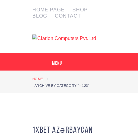
HOME PAGE
SHOP
BLOG
CONTACT
MENU
HOME
›
ARCHIVE BY CATEGORY "– 123"
1xBet Azərbaycan