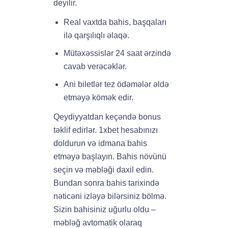
deyilir.
Real vaxtda bahis, başqaları
ilə qarşılıqlı əlaqə.
Mütəxəssislər 24 saat ərzində
cavab verəcəklər.
Ani biletlər tez ödəmələr əldə
etməyə kömək edir.
Qeydiyyatdan keçəndə bonus
təklif edirlər. 1xbet hesabınızı
doldurun və idmana bahis
etməyə başlayın. Bahis növünü
seçin və məbləği daxil edin.
Bundan sonra bahis tarixində
nəticəni izləyə bilərsiniz bölmə.
Sizin bahisiniz uğurlu oldu –
məbləğ avtomatik olaraq