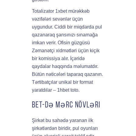
Totalizator 1xbet mürəkkəb
vəzifələri sevənlər üçün
uygundur. Ciddi bir miqdarda pul
qazanaraq şansınızı sınamağa
imkan verir. Ofisin güzgüsü
Zəmanətçi xidmətləri üçün kiçik
bir komissiya alır. İçəridə
qaydalar haqqında məlumatdır.
Bütün nəticələri taparaq qazanın.
Tərtibatçılar unikal bir format
yaratdılar – 1hbet toto.
Bet-də mərc növləri
Şirkət bu sahədə yaranan ilk
şirkətlərdən biridir, pul oyunları