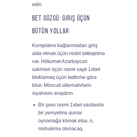
edin
bet güzgü: Giriş üçün
bütün yollar
Kompüterə bağlanmadan giriş
əldə etmək üçün mobil tətbiqetmə
var. Hökumət Azərbaycan
sakinləri üçün rəsmi saytı 1xbet
bloklamaq üçün tədbirlər görə
bilər. Mövcud alternativlərin
siyahısını araşdırın.
Bir şəxs rəsmi 1xbet vasitəsilə
bir yeniyetmə qumar
oynamağa kömək etsə, o,
mühakimə olunacaq.