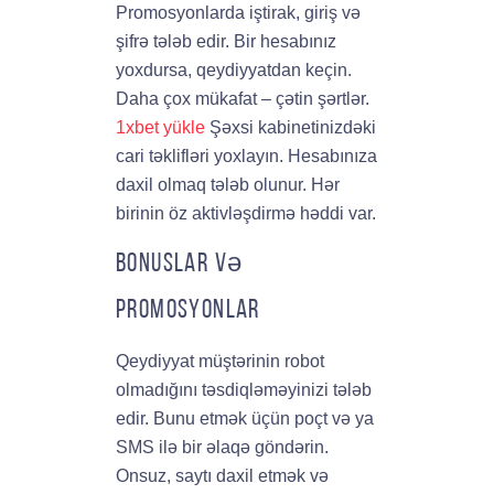
Promosyonlarda iştirak, giriş və
şifrə tələb edir. Bir hesabınız
yoxdursa, qeydiyyatdan keçin.
Daha çox mükafat – çətin şərtlər.
1xbet yükle
Şəxsi kabinetinizdəki
cari təklifləri yoxlayın. Hesabınıza
daxil olmaq tələb olunur. Hər
birinin öz aktivləşdirmə həddi var.
Bonuslar və
promosyonlar
Qeydiyyat müştərinin robot
olmadığını təsdiqləməyinizi tələb
edir. Bunu etmək üçün poçt və ya
SMS ilə bir əlaqə göndərin.
Onsuz, saytı daxil etmək və