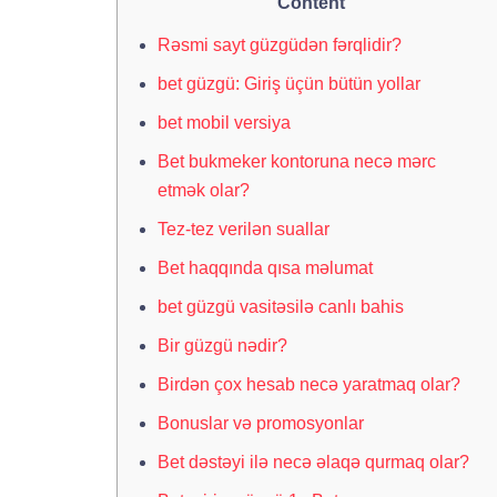
Content
Rəsmi sayt güzgüdən fərqlidir?
bet güzgü: Giriş üçün bütün yollar
bet mobil versiya
Bet bukmeker kontoruna necə mərc
etmək olar?
Tez-tez verilən suallar
Bet haqqında qısa məlumat
bet güzgü vasitəsilə canlı bahis
Bir güzgü nədir?
Birdən çox hesab necə yaratmaq olar?
Bonuslar və promosyonlar
Bet dəstəyi ilə necə əlaqə qurmaq olar?