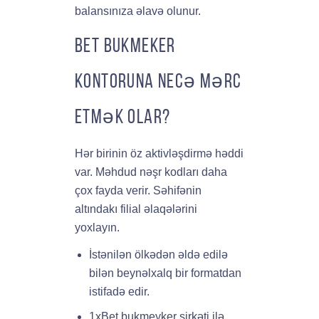
balansınıza əlavə olunur.
Bet bukmeker
kontoruna necə mərc
etmək olar?
Hər birinin öz aktivləşdirmə həddi
var. Məhdud nəşr kodları daha
çox fayda verir. Səhifənin
altındakı filial əlaqələrini
yoxlayın.
İstənilən ölkədən əldə edilə
bilən beynəlxalq bir formatdan
istifadə edir.
1xBet bukmeyker şirkəti ilə