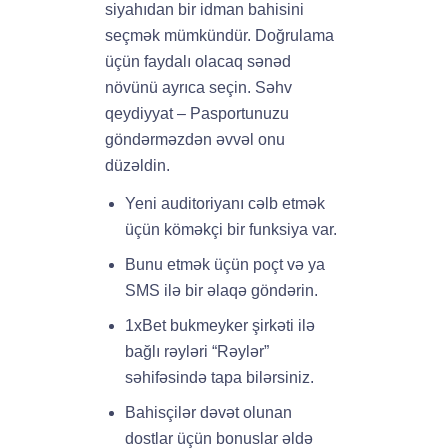
siyahıdan bir idman bahisini
seçmək mümkündür. Doğrulama
üçün faydalı olacaq sənəd
növünü ayrıca seçin. Səhv
qeydiyyat – Pasportunuzu
göndərməzdən əvvəl onu
düzəldin.
Yeni auditoriyanı cəlb etmək
üçün köməkçi bir funksiya var.
Bunu etmək üçün poçt və ya
SMS ilə bir əlaqə göndərin.
1xBet bukmeyker şirkəti ilə
bağlı rəyləri “Rəylər”
səhifəsində tapa bilərsiniz.
Bahisçilər dəvət olunan
dostlar üçün bonuslar əldə