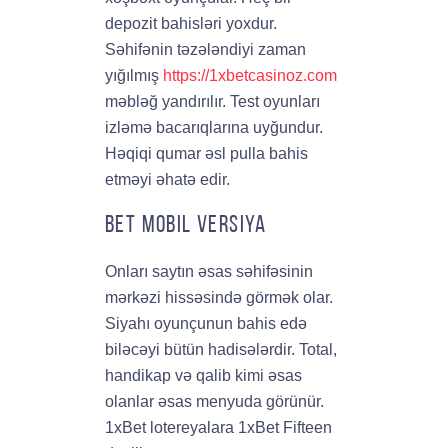
depozit bahisləri yoxdur.
Səhifənin təzələndiyi zaman
yığılmış
https://1xbetcasinoz.com
məbləğ yandırılır. Test oyunları
izləmə bacarıqlarına uyğundur.
Həqiqi qumar əsl pulla bahis
etməyi əhatə edir.
bet mobil versiya
Onları saytın əsas səhifəsinin
mərkəzi hissəsində görmək olar.
Siyahı oyunçunun bahis edə
biləcəyi bütün hadisələrdir. Total,
handikap və qalib kimi əsas
olanlar əsas menyuda görünür.
1xBet lotereyalara 1xBet Fifteen