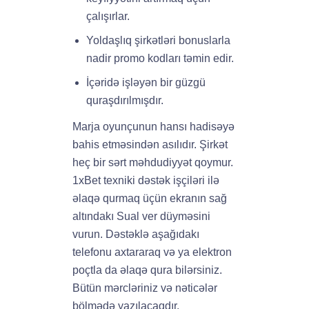
çalışırlar.
Yoldaşlıq şirkətləri bonuslarla
nadir promo kodları təmin edir.
İçəridə işləyən bir güzgü
quraşdırılmışdır.
Marja oyunçunun hansı hadisəyə
bahis etməsindən asılıdır. Şirkət
heç bir sərt məhdudiyyət qoymur.
1xBet texniki dəstək işçiləri ilə
əlaqə qurmaq üçün ekranın sağ
altındakı Sual ver düyməsini
vurun. Dəstəklə aşağıdakı
telefonu axtararaq və ya elektron
poçtla da əlaqə qura bilərsiniz.
Bütün mərcləriniz və nəticələr
bölmədə yazılacaqdır.