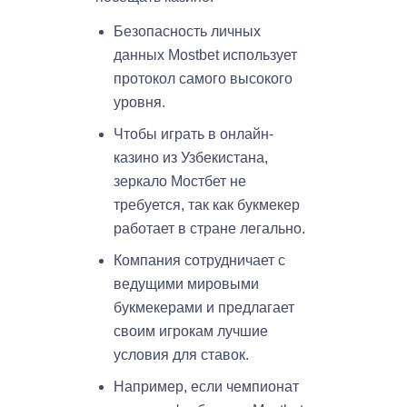
Безопасность личных
данных Mostbet использует
протокол самого высокого
уровня.
Чтобы играть в онлайн-
казино из Узбекистана,
зеркало Мостбет не
требуется, так как букмекер
работает в стране легально.
Компания сотрудничает с
ведущими мировыми
букмекерами и предлагает
своим игрокам лучшие
условия для ставок.
Например, если чемпионат