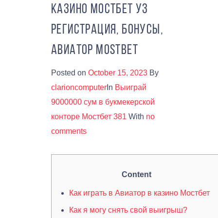
Казино МостБет УЗ
регистрация, бонусы,
Авиатор Mostbet
Posted on
October 15, 2023
By
clarioncomputer
In
Выиграй
9000000 сум в букмекерской
конторе Мостбет 381
With
no
comments
Content
Как играть в Авиатор в казино Мостбет
Как я могу снять свой выигрыш?