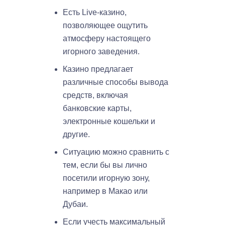
Есть Live-казино,
позволяющее ощутить
атмосферу настоящего
игорного заведения.
Казино предлагает
различные способы вывода
средств, включая
банковские карты,
электронные кошельки и
другие.
Ситуацию можно сравнить с
тем, если бы вы лично
посетили игорную зону,
например в Макао или
Дубаи.
Если учесть максимальный