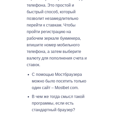
телефона. Это простой и
быстрый способ, который
позволит незамедлительно
перейти к ставкам. Чтобы
пройти регистрацию на
рабочем зеркале букмекера,
впишите номер мобильного
телефона, а затем выберите
валюту для пополнения счета и
ставок.
С помощью Мостбраузера
можно было посетить только
один сайт – Mostbet com.
В чем же тогда смысл такой
программы, если есть
стандартный браузер?