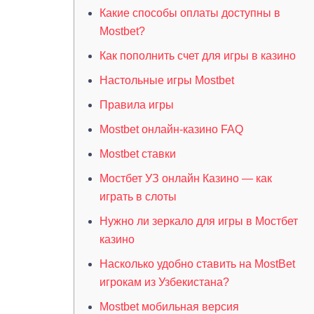
Какие способы оплаты доступны в
Mostbet?
Как пополнить счет для игры в казино
Настольные игры Mostbet
Правила игры
Mostbet онлайн-казино FAQ
Mostbet ставки
Мостбет УЗ онлайн Казино — как
играть в слоты
Нужно ли зеркало для игры в Мостбет
казино
Насколько удобно ставить на MostBet
игрокам из Узбекистана?
Mostbet мобильная версия