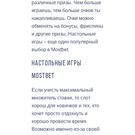
различные призы. Чем больше
играешь, тем больше очков ты
накапливаешь. Очки можно
обменять на бонусы, фриспины
и другие призы. Настольные
игры – еще один популярный
выбор в Mostbet.
Настольные игры
Mostbet
Если учесть максимальный
множитель ставки, то слот
хорош для новичков и тех, кто
хочет просто отдохнуть и
хорошо провести время.
Возможно именно из-за своей