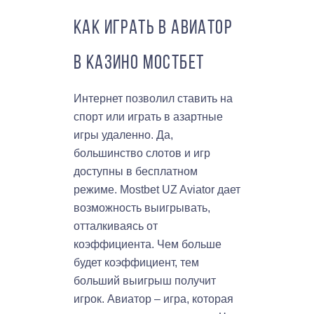
Как играть в Авиатор
в казино Мостбет
Интернет позволил ставить на
спорт или играть в азартные
игры удаленно. Да,
большинство слотов и игр
доступны в бесплатном
режиме. Mostbet UZ Aviator дает
возможность выигрывать,
отталкиваясь от
коэффициента. Чем больше
будет коэффициент, тем
больший выигрыш получит
игрок. Авиатор – игра, которая