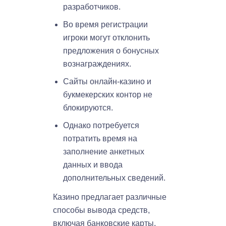
разработчиков.
Во время регистрации
игроки могут отклонить
предложения о бонусных
вознаграждениях.
Сайты онлайн-казино и
букмекерских контор не
блокируются.
Однако потребуется
потратить время на
заполнение анкетных
данных и ввода
дополнительных сведений.
Казино предлагает различные
способы вывода средств,
включая банковские карты,