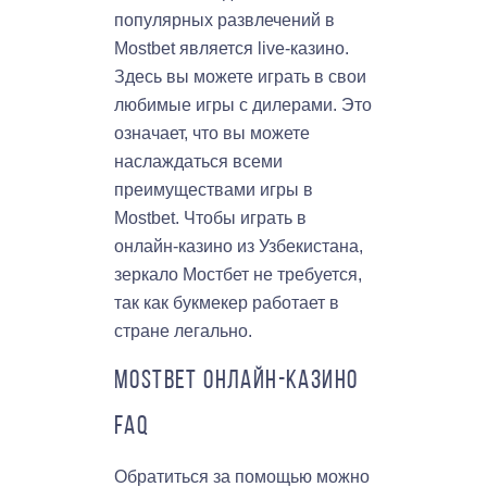
популярных развлечений в
Mostbet является live-казино.
Здесь вы можете играть в свои
любимые игры с дилерами. Это
означает, что вы можете
наслаждаться всеми
преимуществами игры в
Mostbet. Чтобы играть в
онлайн-казино из Узбекистана,
зеркало Мостбет не требуется,
так как букмекер работает в
стране легально.
Mostbet онлайн-казино
FAQ
Обратиться за помощью можно