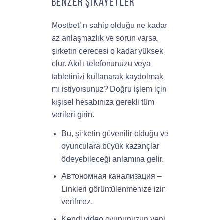
Benzer Şikayetler
Mostbet’in sahip olduğu ne kadar
az anlaşmazlık ve sorun varsa,
şirketin derecesi o kadar yüksek
olur. Akıllı telefonunuzu veya
tabletinizi kullanarak kaydolmak
mı istiyorsunuz? Doğru işlem için
kişisel hesabınıza gerekli tüm
verileri girin.
Bu, şirketin güvenilir olduğu ve
oyunculara büyük kazançlar
ödeyebileceği anlamına gelir.
Автономная канализация –
Linkleri görüntülenmenize izin
verilmez.
Kendi video oyununuzun yeni