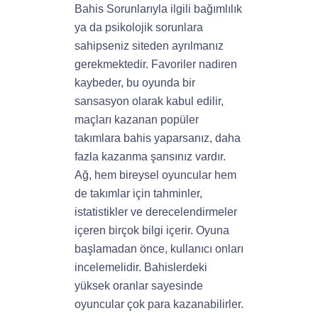
Bahis Sorunlarıyla ilgili bağımlılık
ya da psikolojik sorunlara
sahipseniz siteden ayrılmanız
gerekmektedir. Favoriler nadiren
kaybeder, bu oyunda bir
sansasyon olarak kabul edilir,
maçları kazanan popüler
takımlara bahis yaparsanız, daha
fazla kazanma şansınız vardır.
Ağ, hem bireysel oyuncular hem
de takımlar için tahminler,
istatistikler ve derecelendirmeler
içeren birçok bilgi içerir. Oyuna
başlamadan önce, kullanıcı onları
incelemelidir. Bahislerdeki
yüksek oranlar sayesinde
oyuncular çok para kazanabilirler.