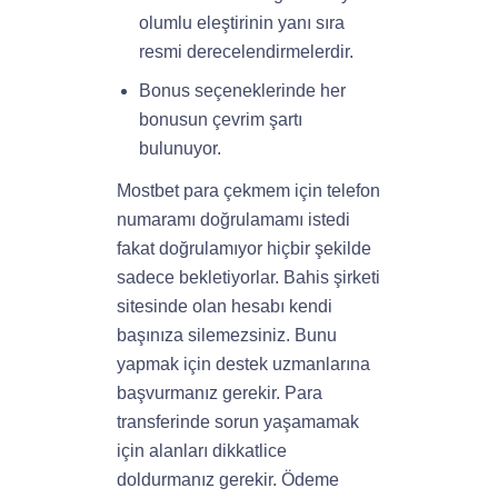
olumlu eleştirinin yanı sıra
resmi derecelendirmelerdir.
Bonus seçeneklerinde her
bonusun çevrim şartı
bulunuyor.
Mostbet para çekmem için telefon
numaramı doğrulamamı istedi
fakat doğrulamıyor hiçbir şekilde
sadece bekletiyorlar. Bahis şirketi
sitesinde olan hesabı kendi
başınıza silemezsiniz. Bunu
yapmak için destek uzmanlarına
başvurmanız gerekir. Para
transferinde sorun yaşamamak
için alanları dikkatlice
doldurmanız gerekir. Ödeme