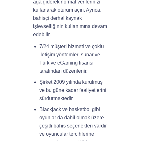
ağa giderek normal verilerinizi
kullanarak oturum açın. Ayrıca,
bahisçi derhal kaynak
işlevselliğinin kullanımına devam
edebilir.
7/24 müşteri hizmeti ve çoklu
iletişim yöntemleri sunar ve
Türk ve eGaming lisansı
tarafından düzenlenir.
Şirket 2009 yılında kurulmuş
ve bu güne kadar faaliyetlerini
sürdürmektedir.
Blackjack ve basketbol gibi
oyunlar da dahil olmak üzere
çeşitli bahis seçenekleri vardır
ve oyuncular tercihlerine