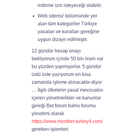
indirme izni isteyeceği olabilir.
Web sitemiz bölümünde yer
alan tüm kategoriler Türkiye
yasaları ve kuralları gereğine
uygun dizayn edilmiştir.
12 gündür hesap onayı
bekliyorum içinde 50 bin liram var
bu yüzden yapmıyorlar. 5 gündür
üstü üste yazıyorum en kısa
zamanda işleme alınacaktır diyor
… İlgili ülkelerin yasal mevzuatını
içeren yönetmelikler ve kanunlar
gereği Bet forum bahis forumu
yönetimi olarak
https://www.mostbet-turkey4.com/
gereken işlemleri