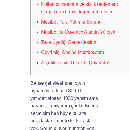
Kullanıcı memnuniyetsizlik nedenleri:
Çoğu konu bahis değerlendirmeleri
Mostbet Para Yatırma Sorunu
Mostbet İle Güvence Altında Yüksek
Taze Üyeliği Gerçekleştirin!
Çevrimiçi Casino Mostbet.com
Arçelik Servis Hizmeti Çok Kötü!
Bahse gel sitesinden oyun
oynamayın demin 300 TL
yatırdım slottan 4000 yaptım ama
paramı alamıyorum çünkü Bonus
seçmişim hep böyle bu site
arkadaşlar + canlı destek asla
yok. Sorun oluyor muhatap yok