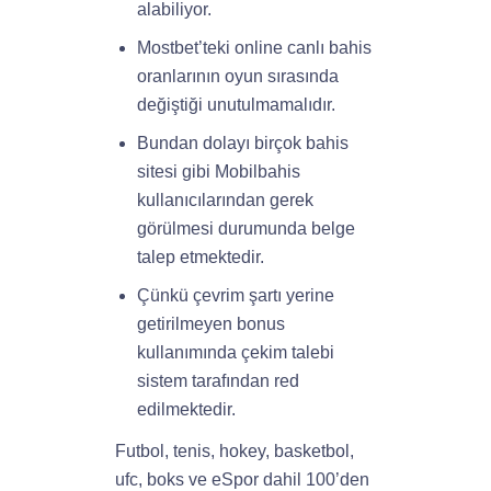
alabiliyor.
Mostbet’teki online canlı bahis
oranlarının oyun sırasında
değiştiği unutulmamalıdır.
Bundan dolayı birçok bahis
sitesi gibi Mobilbahis
kullanıcılarından gerek
görülmesi durumunda belge
talep etmektedir.
Çünkü çevrim şartı yerine
getirilmeyen bonus
kullanımında çekim talebi
sistem tarafından red
edilmektedir.
Futbol, ​​tenis, hokey, basketbol, ​​
ufc, boks ve eSpor dahil 100’den