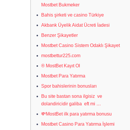
Mostbet Bukmeker
Bahis şirketi ve casino Türkiye
Akbank Üyelik Aidat Ücreti İadesi
Benzer Şikayetler
Mostbet Casino Sistem Odaklı Şikayet
mostbettur225.com
®️ MostBet Kayıt Ol
Mostbet Para Yatırma
Spor bahislerinin bonusları
Bu site bastan sona ilgisiz ve
dolandiricidir galiba eft mi …
💸MostBet ilk para yatırma bonusu
Mostbet Casino Para Yatırma İşlemi