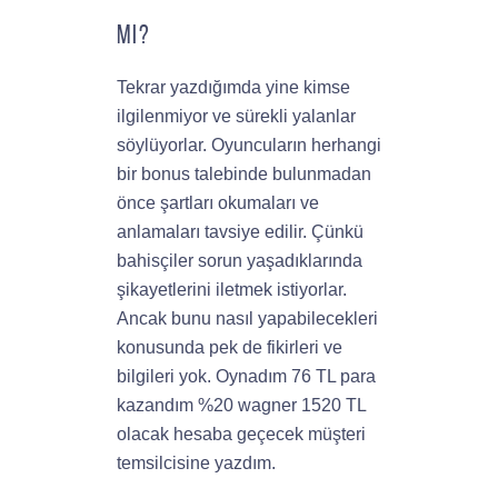
mi?
Tekrar yazdığımda yine kimse
ilgilenmiyor ve sürekli yalanlar
söylüyorlar. Oyuncuların herhangi
bir bonus talebinde bulunmadan
önce şartları okumaları ve
anlamaları tavsiye edilir. Çünkü
bahisçiler sorun yaşadıklarında
şikayetlerini iletmek istiyorlar.
Ancak bunu nasıl yapabilecekleri
konusunda pek de fikirleri ve
bilgileri yok. Oynadım 76 TL para
kazandım %20 wagner 1520 TL
olacak hesaba geçecek müşteri
temsilcisine yazdım.