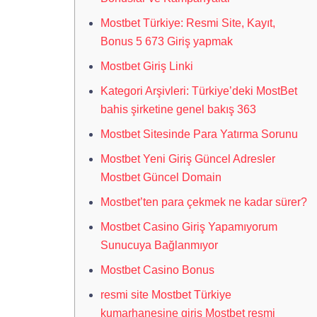
Mostbet Türkiye: Resmi Site, Kayıt,
Bonus 5 673 Giriş yapmak
Mostbet Giriş Linki
Kategori Arşivleri: Türkiye’deki MostBet
bahis şirketine genel bakış 363
Mostbet Sitesinde Para Yatırma Sorunu
Mostbet Yeni Giriş Güncel Adresler
Mostbet Güncel Domain
Mostbet’ten para çekmek ne kadar sürer?
Mostbet Casino Giriş Yapamıyorum
Sunucuya Bağlanmıyor
Mostbet Casino Bonus
resmi site Mostbet Türkiye
kumarhanesine giriş Mostbet resmi