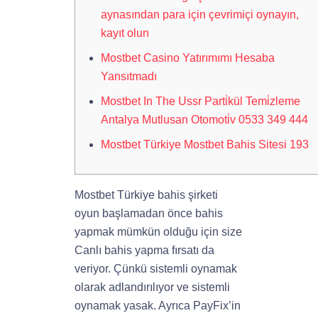
aynasından para için çevrimiçi oynayın,
kayıt olun
Mostbet Casino Yatırımımı Hesaba
Yansıtmadı
Mostbet In The Ussr Parti̇kül Temi̇zleme
Antalya Mutlusan Otomoti̇v 0533 349 444
Mostbet Türkiye Mostbet Bahis Sitesi 193
Mostbet Türkiye bahis şirketi
oyun başlamadan önce bahis
yapmak mümkün olduğu için size
Canlı bahis yapma fırsatı da
veriyor. Çünkü sistemli oynamak
olarak adlandırılıyor ve sistemli
oynamak yasak. Ayrıca PayFix’in