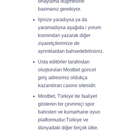
onaylama düğmesine
basmanız gerekiyor.
İşinize yaradıysa ya da
yaramadıysa aşağıda i yorum
kısmından yazarak diğer
ziyaretçilerimize de
ayrıntılardan bahsedebilirsiniz.
Usta editörler tarafından
oluşturulan Mostbet güncel
giriş adresimiz oldukça
kazandıran casino sitesidir.
Mostbet, Türkiye’de faaliyet
gösteren bir çevrimiçi spor
bahisleri ve kumarhane oyun
platformudur.Türkiye ve
dünyadaki diğer birçok ülke.