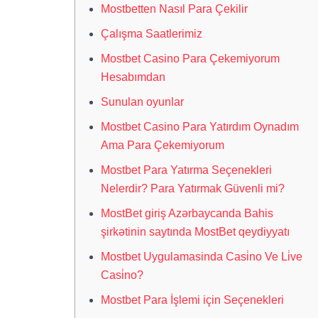
Mostbetten Nasıl Para Çekilir
Çalışma Saatlerimiz
Mostbet Casino Para Çekemiyorum
Hesabımdan
Sunulan oyunlar
Mostbet Casino Para Yatırdım Oynadım
Ama Para Çekemiyorum
Mostbet Para Yatırma Seçenekleri
Nelerdir? Para Yatırmak Güvenli mi?
MostBet giriş Azərbaycanda Bahis
şirkətinin saytında MostBet qeydiyyatı
Mostbet Uygulamasinda Casi̇no Ve Li̇ve
Casi̇no?
Mostbet Para İşlemi için Seçenekleri