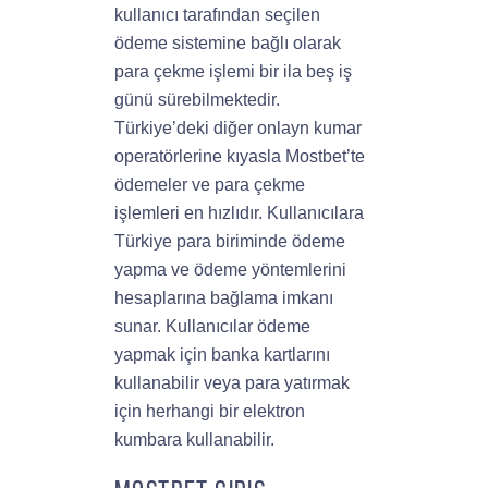
kullanıcı tarafından seçilen
ödeme sistemine bağlı olarak
para çekme işlemi bir ila beş iş
günü sürebilmektedir.
Türkiye’deki diğer onlayn kumar
operatörlerine kıyasla Mostbet’te
ödemeler ve para çekme
işlemleri en hızlıdır. Kullanıcılara
Türkiye para biriminde ödeme
yapma ve ödeme yöntemlerini
hesaplarına bağlama imkanı
sunar. Kullanıcılar ödeme
yapmak için banka kartlarını
kullanabilir veya para yatırmak
için herhangi bir elektron
kumbara kullanabilir.