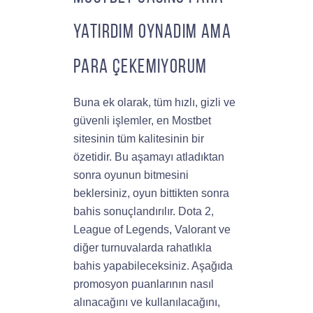
Yatırdım Oynadım Ama
Para Çekemiyorum
Buna ek olarak, tüm hızlı, gizli ve
güvenli işlemler, en Mostbet
sitesinin tüm kalitesinin bir
özetidir. Bu aşamayı atladıktan
sonra oyunun bitmesini
beklersiniz, oyun bittikten sonra
bahis sonuçlandırılır. Dota 2,
League of Legends, Valorant ve
diğer turnuvalarda rahatlıkla
bahis yapabileceksiniz. Aşağıda
promosyon puanlarının nasıl
alınacağını ve kullanılacağını,