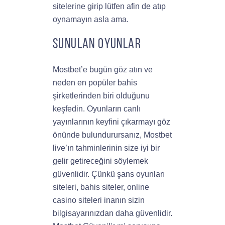
sitelerine girip lütfen afin de atıp
oynamayın asla ama.
Sunulan oyunlar
Mostbet’e bugün göz atın ve
neden en popüler bahis
şirketlerinden biri olduğunu
keşfedin. Oyunların canlı
yayınlarının keyfini çıkarmayı göz
önünde bulundurursanız, Mostbet
live’ın tahminlerinin size iyi bir
gelir getireceğini söylemek
güvenlidir. Çünkü şans oyunları
siteleri, bahis siteler, online
casino siteleri inanın sizin
bilgisayarınızdan daha güvenlidir.