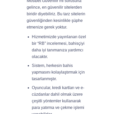
Mostbet Güvenilir mi sorusuna
gelince, en güvenilir sitelerden
biridir diyebiliriz. Bu tarz sitelerin
güvenliğinden kesinlikle şüphe
etmenize gerek yoktur.
Hizmetimizde yayınlanan özel
bir “RB” incelemesi, bahisçiyi
daha iyi tanımanıza yardımcı
olacaktır.
Sistem, herkesin bahis
yapmasını kolaylaştırmak için
tasarlanmıştır.
Oyuncular, kredi kartları ve e-
cüzdanlar dahil olmak üzere
çeşitli yöntemler kullanarak
para yatırma ve çekme işlemi