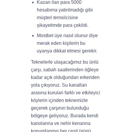
Kazan ilan para 5000
hesabıma yatırılmadığı gibi
müşteri temsilcisine
şikayetimde para çekildi.
Mostbet üye nasıl olunur diye
merak eden kişilerin bu
uyarıya dikkat etmesi gerekir.
Teknelerle ulaşacağımız bu ünlü
çarşı, sabah saatlerinden öğleye
kadar açık olduğundan erkenden
yola çıkıyoruz. Su kanalları
arasına kurulan farklı ve etkileyici
köylerin içinden teknemizle
geçerek çarşının bulunduğu
bölgeye geliyoruz. Burada kendi
kanolarına ve nehir kenarına
konumlanmış her çeşit ürünü