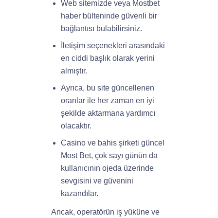
Web sitemizde veya Mostbet
haber bülteninde güvenli bir
bağlantısı bulabilirsiniz.
İletişim seçenekleri arasındaki
en ciddi başlık olarak yerini
almıştır.
Ayrıca, bu site güncellenen
oranlar ile her zaman en iyi
şekilde aktarmana yardımcı
olacaktır.
Casino ve bahis şirketi güncel
Most Bet, çok sayı günün da
kullanıcının ojeda üzerinde
sevgisini ve güvenini
kazandılar.
Ancak, operatörün iş yüküne ve