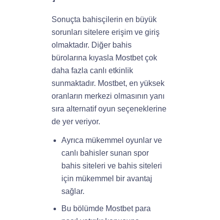
Sonuçta bahisçilerin en büyük
sorunları sitelere erişim ve giriş
olmaktadır. Diğer bahis
bürolarına kıyasla Mostbet çok
daha fazla canlı etkinlik
sunmaktadır. Mostbet, en yüksek
oranların merkezi olmasının yanı
sıra alternatif oyun seçeneklerine
de yer veriyor.
Ayrıca mükemmel oyunlar ve
canlı bahisler sunan spor
bahis siteleri ve bahis siteleri
için mükemmel bir avantaj
sağlar.
Bu bölümde Mostbet para