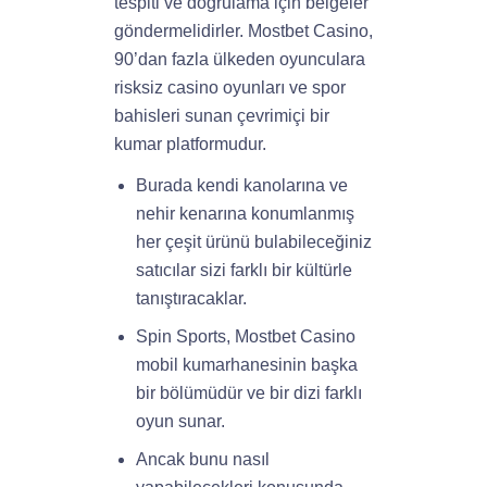
tespiti ve doğrulama için belgeler
göndermelidirler. Mostbet Casino,
90’dan fazla ülkeden oyunculara
risksiz casino oyunları ve spor
bahisleri sunan çevrimiçi bir
kumar platformudur.
Burada kendi kanolarına ve
nehir kenarına konumlanmış
her çeşit ürünü bulabileceğiniz
satıcılar sizi farklı bir kültürle
tanıştıracaklar.
Spin Sports, Mostbet Casino
mobil kumarhanesinin başka
bir bölümüdür ve bir dizi farklı
oyun sunar.
Ancak bunu nasıl