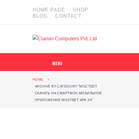
HOME PAGE
SHOP
BLOG
CONTACT
MENU
HOME
›
ARCHIVE BY CATEGORY "МОСТБЕТ
СКАЧАТЬ НА СМАРТФОН МОБИЛЬНОЕ
ПРИЛОЖЕНИЕ MOSTBET APK 34"