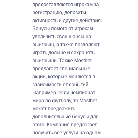
предоставляются игрокам за
регистрацию, депозиты,
активность и другие действия.
Бонусы помогают игрокам
увеличить свои шансы на
выигрыш, а также позволяют
играть дольше и сохранять
выигрыши. Также Mostbet
предлагает специальные
акции, которые меняются в
зависимости от событий.
Например, если чемпионат
мира по футболу, то Mostbet
может предложить
дополнительные бонусы для
этого. Компания предлагает
получить все услуги на одном