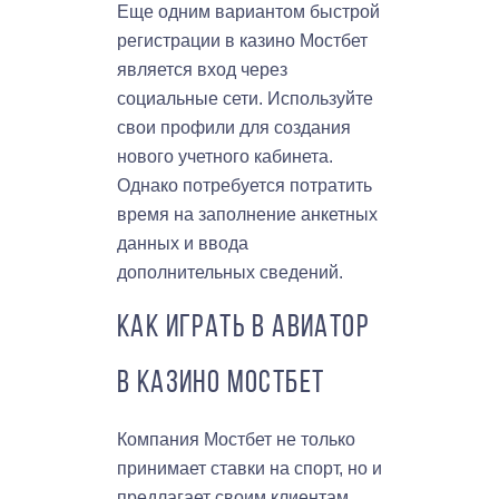
Еще одним вариантом быстрой
регистрации в казино Мостбет
является вход через
социальные сети. Используйте
свои профили для создания
нового учетного кабинета.
Однако потребуется потратить
время на заполнение анкетных
данных и ввода
дополнительных сведений.
Как играть в Авиатор
в казино Мостбет
Компания Мостбет не только
принимает ставки на спорт, но и
предлагает своим клиентам