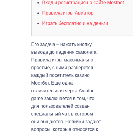
Вход и регистрация на сайте Mostbet
Правила игры Авиатор
Играть бесплатно и на деньги
Его задача – нажать кнопку
вывода до падения самолета.
Правила игры максимально
простые, с ними разберется
каждый посетитель казино
Мостбет. Еще одна
отличительная черта Aviator
game заключается в том, что
для пользователей создан
специальный чат, в котором
они общаются. Новички задают
вопросы, которые относятся к