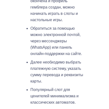
окончена и профиль
гемблера создан, можно
начинать играть в слоты и
настольные игры.
Обратиться за помощью
можно электронной почтой,
через мессенджеры
(WhatsApp) или панель
онлайн-поддержки на сайте.
Далее необходимо выбрать
платежную систему, указать
сумму перевода и реквизиты
карты.
Популярный слот для
ценителей минимализма и
классических автоматов.