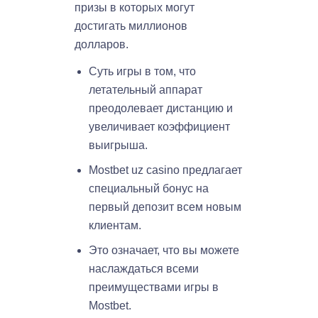
призы в которых могут
достигать миллионов
долларов.
Суть игры в том, что
летательный аппарат
преодолевает дистанцию и
увеличивает коэффициент
выигрыша.
Mostbet uz casino предлагает
специальный бонус на
первый депозит всем новым
клиентам.
Это означает, что вы можете
наслаждаться всеми
преимуществами игры в
Mostbet.