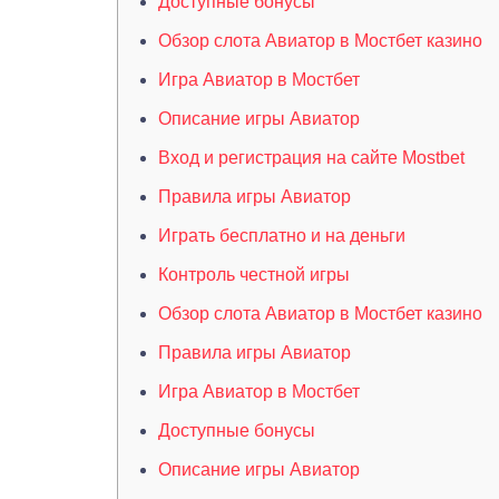
Доступные бонусы
Обзор слота Авиатор в Мостбет казино
Игра Авиатор в Мостбет
Описание игры Авиатор
Вход и регистрация на сайте Mostbet
Правила игры Авиатор
Играть бесплатно и на деньги
Контроль честной игры
Обзор слота Авиатор в Мостбет казино
Правила игры Авиатор
Игра Авиатор в Мостбет
Доступные бонусы
Описание игры Авиатор