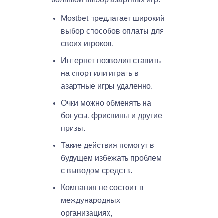
Mostbet предлагает широкий
выбор способов оплаты для
своих игроков.
Интернет позволил ставить
на спорт или играть в
азартные игры удаленно.
Очки можно обменять на
бонусы, фриспины и другие
призы.
Такие действия помогут в
будущем избежать проблем
с выводом средств.
Компания не состоит в
международных
организациях,