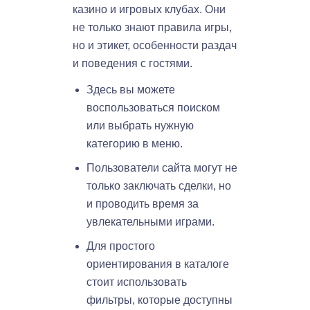
казино и игровых клубах. Они
не только знают правила игры,
но и этикет, особенности раздач
и поведения с гостями.
Здесь вы можете
воспользоваться поиском
или выбрать нужную
категорию в меню.
Пользователи сайта могут не
только заключать сделки, но
и проводить время за
увлекательными играми.
Для простого
ориентирования в каталоге
стоит использовать
фильтры, которые доступны