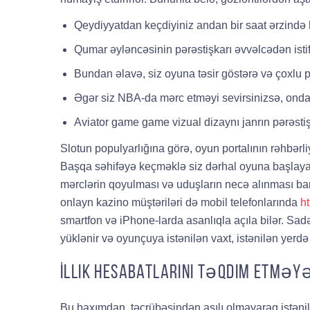
Qeydiyyatdan keçdiyiniz andan bir saat ərzində
Qumar əyləncəsinin pərəstişkarı əvvəlcədən istifad
Bundan əlavə, siz oyuna təsir göstərə və çoxlu pu
Əgər siz NBA-da mərc etməyi sevirsinizsə, ond
Aviator game game vizual dizaynı janrın pərəsti
Slotun populyarlığına görə, oyun portalının rəhbərl
Başqa səhifəyə keçməklə siz dərhal oyuna başlaya 
mərclərin qoyulması və uduşların necə alınması barə
onlayn kazino müştəriləri də mobil telefonlarında
ht
smartfon və iPhone-larda asanlıqla açıla bilər. Sad
yüklənir və oyunçuya istənilən vaxt, istənilən yerd
İllik hesabatlarını təqdim etməyə
Bu baxımdan, təcrübəsindən asılı olmayaraq istənilə