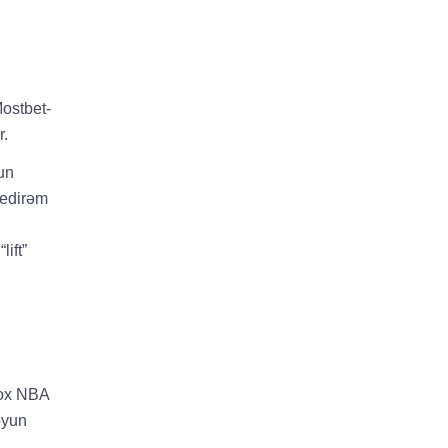
Mostbet-
r.
yun
gedirəm
ift”
çox NBA
oyun