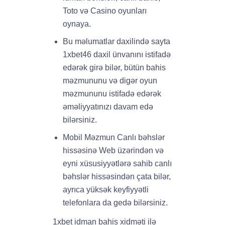
Toto və Casino oyunları
oynaya.
Bu məlumatlar daxilində sayta
1xbet46 daxil ünvanını istifadə
edərək girə bilər, bütün bahis
məzmununu və digər oyun
məzmununu istifadə edərək
əməliyyatınızı davam edə
bilərsiniz.
Mobil Məzmun Canlı bəhslər
hissəsinə Web üzərindən və
eyni xüsusiyyətlərə sahib canlı
bəhslər hissəsindən çata bilər,
ayrıca yüksək keyfiyyətli
telefonlara da gedə bilərsiniz.
1xbet idman bahis xidməti ilə