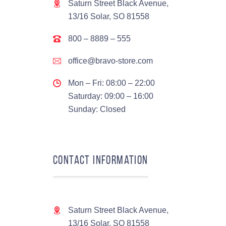
Saturn Street Black Avenue,
13/16 Solar, SO 81558
800 – 8889 – 555
office@bravo-store.com
Mon – Fri: 08:00 – 22:00
Saturday: 09:00 – 16:00
Sunday: Closed
Contact Information
Saturn Street Black Avenue,
13/16 Solar, SO 81558