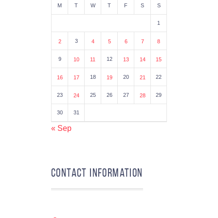
M
T
W
T
F
S
S
1
3
2
4
5
6
7
8
9
12
10
11
13
14
15
18
20
22
16
17
19
21
23
25
26
27
29
24
28
30
31
« Sep
Contact Information