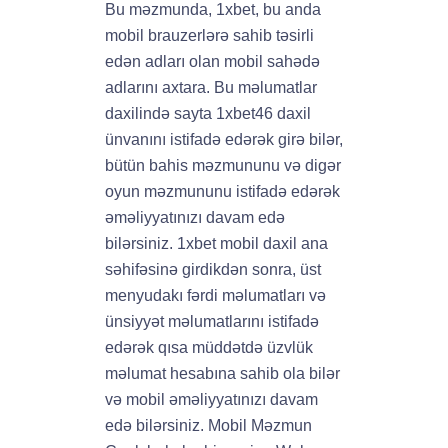
Bu məzmunda, 1xbet, bu anda
mobil brauzerlərə sahib təsirli
edən adları olan mobil sahədə
adlarını axtara. Bu məlumatlar
daxilində sayta 1xbet46 daxil
ünvanını istifadə edərək girə bilər,
bütün bahis məzmununu və digər
oyun məzmununu istifadə edərək
əməliyyatınızı davam edə
bilərsiniz. 1xbet mobil daxil ana
səhifəsinə girdikdən sonra, üst
menyudakı fərdi məlumatları və
ünsiyyət məlumatlarını istifadə
edərək qısa müddətdə üzvlük
məlumat hesabına sahib ola bilər
və mobil əməliyyatınızı davam
edə bilərsiniz. Mobil Məzmun