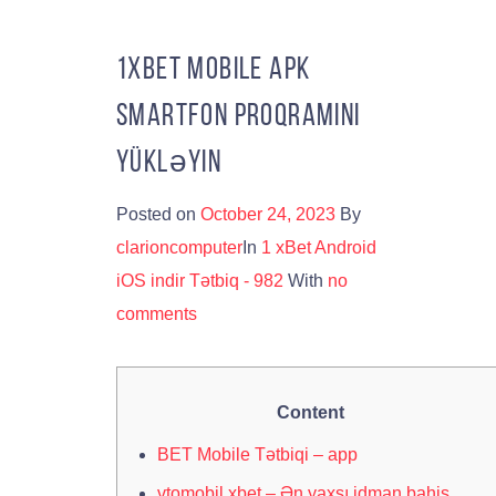
1XBET Mobile APK
Smartfon proqramını
yükləyin
Posted on
October 24, 2023
By
clarioncomputer
In
1 xBet Android
iOS indir Tətbiq - 982
With
no
comments
Content
BET Mobile Tətbiqi – app
vtomobil xbet – Ən yaxşı idman bahis