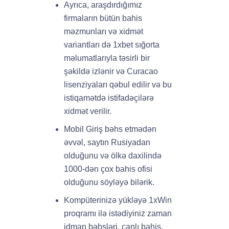
Ayrıca, araşdırdığımız
firmaların bütün bahis
məzmunları və xidmət
variantları də 1xbet sığorta
məlumatlarıyla təsirli bir
şəkildə izlənir və Curacao
lisenziyaları qəbul edilir və bu
istiqamətdə istifadəçilərə
xidmət verilir.
Mobil Giriş bəhs etmədən
əvvəl, saytın Rusiyadan
olduğunu və ölkə daxilində
1000-dən çox bahis ofisi
olduğunu söyləyə bilərik.
Kompüterinizə yükləyə 1xWin
proqramı ilə istədiyiniz zaman
idman bəhsləri, canlı bahis,