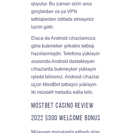
qoyulur. Bu zaman sizin arxa
girişlərdən və ya VPN
tətbiqlərdən istifadə etməyiniz
lazım gəlir.
Eləcə də Android cihazlarınıza
görə bukmeker şirkətini tətbiqi
hazırlanmışdır. Telefona yükləyin
əsasında Android dəstəkləyən
cihazlarda bukmeyker yükləyin
işlədə bilirsiniz. Android cihazlar
üçün MostBet tətbiqini yükləyin
iki müxtəlif metodla edilə bilir.
Mostbet Casino Review
2022 $300 Welcome Bonus
Müəyyən masalarda etibarlı olan