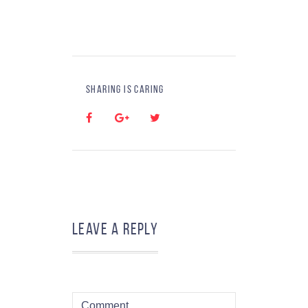
sharing is caring
LEAVE A REPLY