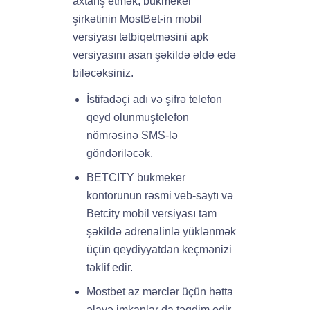
axtarış etmək, bukmeker
şirkətinin MostBet-in mobil
versiyası tətbiqetməsini apk
versiyasını asan şəkildə əldə edə
biləcəksiniz.
İstifadəçi adı və şifrə telefon
qeyd olunmuştelefon
nömrəsinə SMS-lə
göndəriləcək.
BETCITY bukmeker
kontorunun rəsmi veb-saytı və
Betcity mobil versiyası tam
şəkildə adrenalinlə yüklənmək
üçün qeydiyyatdan keçmənizi
təklif edir.
Mostbet az mərclər üçün hətta
əlavə imkanlar da təqdim edir.