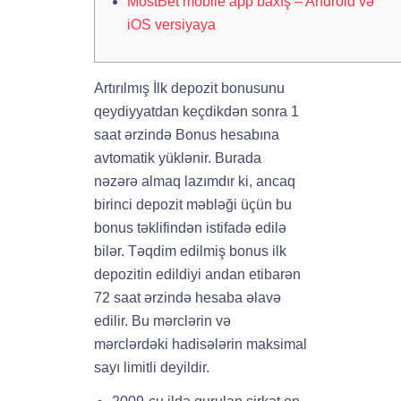
MostBet mobile app baxış – Android və
iOS versiyaya
Artırılmış İlk depozit bonusunu
qeydiyyatdan keçdikdən sonra 1
saat ərzində Bonus hesabına
avtomatik yüklənir. Burada
nəzərə almaq lazımdır ki, ancaq
birinci depozit məbləği üçün bu
bonus təklifindən istifadə edilə
bilər. Təqdim edilmiş bonus ilk
depozitin edildiyi andan etibarən
72 saat ərzində hesaba əlavə
edilir. Bu mərclərin və
mərclərdəki hadisələrin maksimal
sayı limitli deyildir.