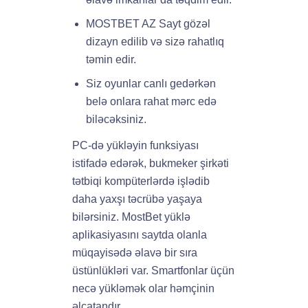
MOSTBET AZ Sayt gözəl
dizayn edilib və sizə rahatlıq
təmin edir.
Siz oyunlar canlı gedərkən
belə onlara rahat mərc edə
biləcəksiniz.
PC-də yükləyin funksiyası
istifadə edərək, bukmeker şirkəti
tətbiqi kompüterlərdə işlədib
daha yaxşı təcrübə yaşaya
bilərsiniz. MostBet yüklə
aplikasiyasını saytda olanla
müqayisədə əlavə bir sıra
üstünlükləri var. Smartfonlar üçün
necə yükləmək olar həmçinin
əlçatandır.