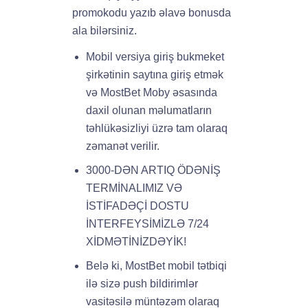
promokodu yazıb əlavə bonusda
ala bilərsiniz.
Mobil versiya giriş bukmeket
şirkətinin saytına giriş etmək
və MostBet Moby əsasında
daxil olunan məlumatların
təhlükəsizliyi üzrə tam olaraq
zəmanət verilir.
3000-DƏN ARTIQ ÖDƏNİŞ
TERMİNALIMIZ VƏ
İSTİFADƏÇİ DOSTU
İNTERFEYSİMİZLƏ 7/24
XİDMƏTİNİZDƏYİK!
Belə ki, MostBet mobil tətbiqi
ilə sizə push bildirimlər
vasitəsilə müntəzəm olaraq