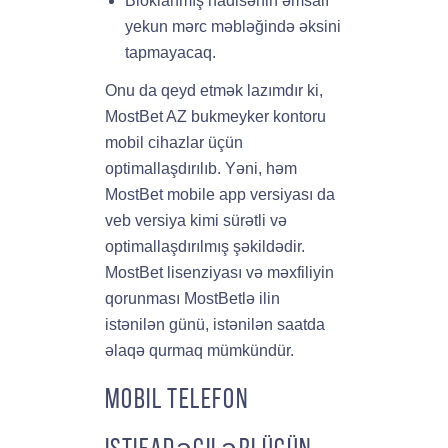
Bloklanmış hadisənin əmsalı
yekun mərc məbləğində əksini
tapmayacaq.
Onu da qeyd etmək lazımdır ki,
MostBet AZ bukmeyker kontoru
mobil cihazlar üçün
optimallaşdırılıb. Yəni, həm
MostBet mobile app versiyası da
veb versiya kimi sürətli və
optimallaşdırılmış şəkildədir.
MostBet lisenziyası və məxfiliyin
qorunması MostBetlə ilin
istənilən günü, istənilən saatda
əlaqə qurmaq mümkündür.
Mobil telefon