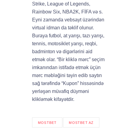
Strike, League of Legends,
Rainbow Six, NBA2K, FİFA və s.
Eyni zamanda vebsayt üzərindən
virtual idman da təklif olunur.
Buraya futbol, at yarışı, tazı yarışı,
tennis, motosiklet yarışı, reqbi,
badminton və digərlərini aid
etmək olar. “Bir kliklə mərc” seçim
imkanından istifadə etmək üçün
mərc məbləğini təyin edib saytın
sağ tərəfində “Kupon” hissəsində
yerləşən müvafiq düyməni
klikləmək kifayətdir.
MOSTBET
MOSTBET AZ