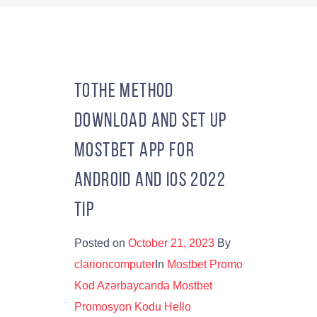
ToThe Method
Download And Set Up
Mostbet App For
Android And Ios 2022
Tip
Posted on
October 21, 2023
By
clarioncomputer
In
Mostbet Promo
Kod Azərbaycanda Mostbet
Promosyon Kodu Hello