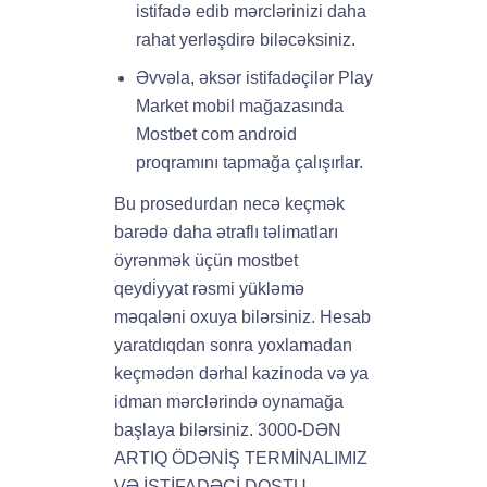
istifadə edib mərclərinizi daha
rahat yerləşdirə biləcəksiniz.
Əvvəla, əksər istifadəçilər Play
Market mobil mağazasında
Mostbet com android
proqramını tapmağa çalışırlar.
Bu prosedurdan necə keçmək
barədə daha ətraflı təlimatları
öyrənmək üçün mostbet
qeydi̇yyat rəsmi yükləmə
məqaləni oxuya bilərsiniz. Hesab
yaratdıqdan sonra yoxlamadan
keçmədən dərhal kazinoda və ya
idman mərclərində oynamağa
başlaya bilərsiniz. 3000-DƏN
ARTIQ ÖDƏNİŞ TERMİNALIMIZ
VƏ İSTİFADƏÇİ DOSTU