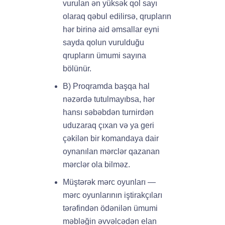
vurulan ən yüksək qol sayı
olaraq qəbul edilirsə, qrupların
hər birinə aid əmsallar eyni
sayda qolun vurulduğu
qrupların ümumi sayına
bölünür.
B) Proqramda başqa hal
nəzərdə tutulmayıbsa, hər
hansı səbəbdən turnirdən
uduzaraq çıxan və ya geri
çəkilən bir komandaya dair
oynanılan mərclər qazanan
mərclər ola bilməz.
Müştərək mərc oyunları —
mərc oyunlarının iştirakçıları
tərəfindən ödənilən ümumi
məbləğin əvvəlcədən elan