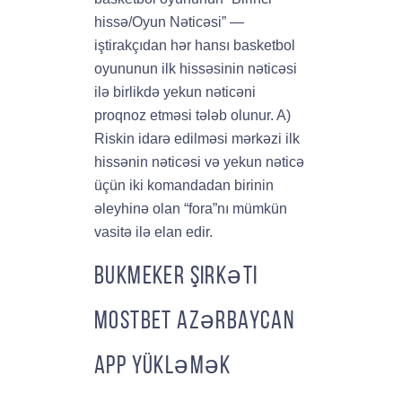
hissə/Oyun Nəticəsi” —
iştirakçıdan hər hansı basketbol
oyununun ilk hissəsinin nəticəsi
ilə birlikdə yekun nəticəni
proqnoz etməsi tələb olunur. A)
Riskin idarə edilməsi mərkəzi ilk
hissənin nəticəsi və yekun nəticə
üçün iki komandadan birinin
əleyhinə olan “fora”nı mümkün
vasitə ilə elan edir.
Bukmeker şirkəti
Mostbet Azərbaycan
APP yükləmək