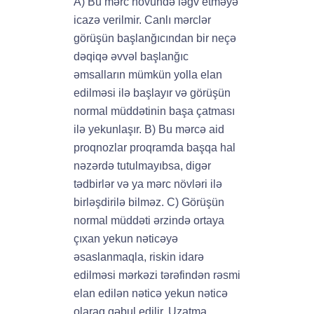
A) Bu mərc növündə ləğv etməyə
icazə verilmir. Canlı mərclər
görüşün başlanğıcından bir neçə
dəqiqə əvvəl başlanğıc
əmsalların mümkün yolla elan
edilməsi ilə başlayır və görüşün
normal müddətinin başa çatması
ilə yekunlaşır. B) Bu mərcə aid
proqnozlar proqramda başqa hal
nəzərdə tutulmayıbsa, digər
tədbirlər və ya mərc növləri ilə
birləşdirilə bilməz. C) Görüşün
normal müddəti ərzində ortaya
çıxan yekun nəticəyə
əsaslanmaqla, riskin idarə
edilməsi mərkəzi tərəfindən rəsmi
elan edilən nəticə yekun nəticə
olaraq qəbul edilir. Uzatma