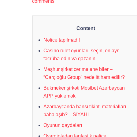
comments
Content
Nəticə tapılmadı!
Casino rulet oyunları: seçin, onlayn
təcrübə edin və qazanın!
Məşhur şirkət cərimələnə bilər –
“Carçıoğlu Group” nədə ittiham edilir?
Bukmeker şirkəti Mostbet Azərbaycan
APP yükləmək
Azərbaycanda hansı tikinti materialları
bahalaşıb? – SİYAHI
Oyunun qaydaları
Qvardioladan fantastik nəticə