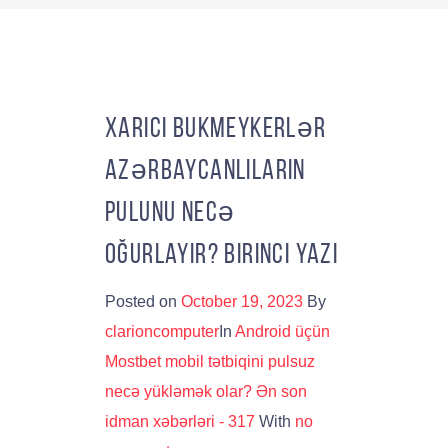
Xarici bukmeykerlər
azərbaycanlıların
pulunu necə
oğurlayır? Birinci yazı
Posted on
October 19, 2023
By
clarioncomputer
In
Android üçün
Mostbet mobil tətbiqini pulsuz
necə yükləmək olar? Ən son
idman xəbərləri - 317
With
no