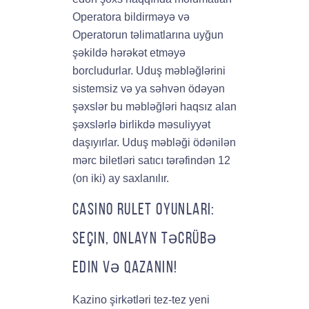
Operatora bildirməyə və
Operatorun təlimatlarına uyğun
şəkildə hərəkət etməyə
borcludurlar. Uduş məbləğlərini
sistemsiz və ya səhvən ödəyən
şəxslər bu məbləğləri haqsız alan
şəxslərlə birlikdə məsuliyyət
daşıyırlar. Uduş məbləği ödənilən
mərc biletləri satıcı tərəfindən 12
(on iki) ay saxlanılır.
Casino rulet oyunları:
seçin, onlayn təcrübə
edin və qazanın!
Kazino şirkətləri tez-tez yeni