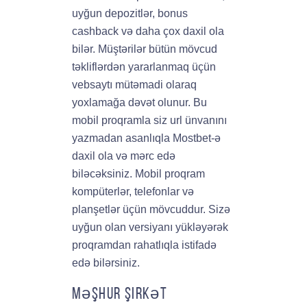
uyğun depozitlər, bonus
cashback və daha çox daxil ola
bilər. Müştərilər bütün mövcud
təkliflərdən yararlanmaq üçün
vebsaytı mütəmadi olaraq
yoxlamağa dəvət olunur. Bu
mobil proqramla siz url ünvanını
yazmadan asanlıqla Mostbet-ə
daxil ola və mərc edə
biləcəksiniz. Mobil proqram
kompüterlər, telefonlar və
planşetlər üçün mövcuddur. Sizə
uyğun olan versiyanı yükləyərək
proqramdan rahatlıqla istifadə
edə bilərsiniz.
Məşhur şirkət