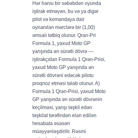
Hər hansı bir səbəbdən oyunda
iştirak etməyən, bu və ya digər
pilot və komandaya dair
oynanılan mərclərə bir (1,00)
əmsalı tətbiq olunur. Qran-Pri
Formula 1, yaxud Moto GP
yarışında ən sürətli dövrə —
iştirakçıdan Formula 1 Qran-Prisi,
yaxud Moto GP yarışında ən
sürətli dövrəni edəcək pilotu
proqnoz etməsi tələb olunur. A)
Formula 1 Qran-Prisi, yaxud Moto
GP yarışında ən sürətli dövrənin
keçilməsi, yarışı təşkil edən
təşkilat tərəfindən elan edilən
hesabata əsasən
müəyyənləşdirilir. Rəsmi