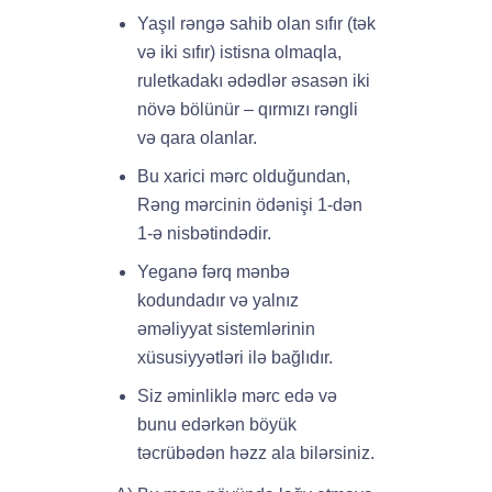
Yaşıl rəngə sahib olan sıfır (tək
və iki sıfır) istisna olmaqla,
ruletkadakı ədədlər əsasən iki
növə bölünür – qırmızı rəngli
və qara olanlar.
Bu xarici mərc olduğundan,
Rəng mərcinin ödənişi 1-dən
1-ə nisbətindədir.
Yeganə fərq mənbə
kodundadır və yalnız
əməliyyat sistemlərinin
xüsusiyyətləri ilə bağlıdır.
Siz əminliklə mərc edə və
bunu edərkən böyük
təcrübədən həzz ala bilərsiniz.