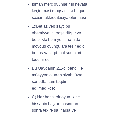
İdman mərc oyunlarının həyata
keçirilməsi məqsədi ilə hüquqi
şəxsin akkreditasiya olunması
1xBet az veb saytı bu
əhəmiyyətini başa düşür və
beləliklə həm yeni, həm də
mövcud oyunçulara təsir edici
bonus və təqdimat sxemləri
təqdim edir.
Bu Qaydanın 2.1-ci bəndi ilə
müəyyən olunan siyahı üzrə
sənədlər tam təqdim
edilmədikdə;
C) Hər hansı bir oyun ikinci
hissənin başlanmasından
sonra təxirə salınarsa və