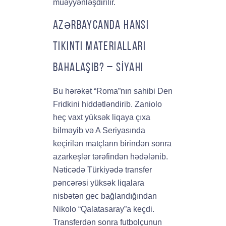
müəyyənləşdirilir.
Azərbaycanda hansı
tikinti materialları
bahalaşıb? – SİYAHI
Bu hərəkət “Roma”nın sahibi Den
Fridkini hiddətləndirib. Zaniolo
heç vaxt yüksək liqaya çıxa
bilməyib və A Seriyasında
keçirilən matçların birindən sonra
azarkeşlər tərəfindən hədələnib.
Nəticədə Türkiyədə transfer
pəncərəsi yüksək liqalara
nisbətən gec bağlandığından
Nikolo “Qalatasaray”a keçdi.
Transferdən sonra futbolçunun