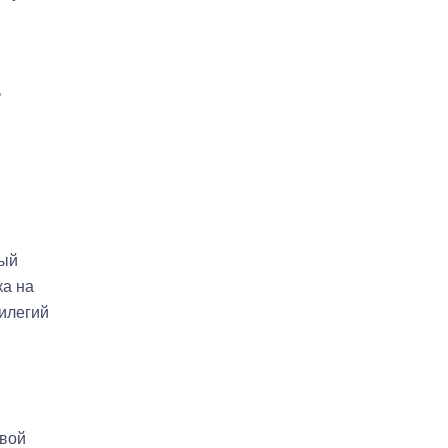
ь
ный
ка на
вилегий
свой