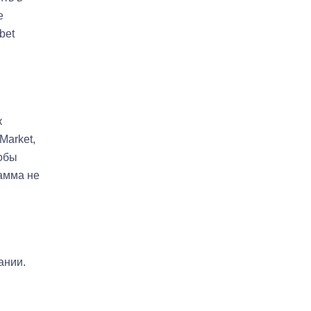
е
bet
к
Market,
тобы
рамма не
ании.