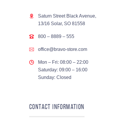
Saturn Street Black Avenue,
13/16 Solar, SO 81558
800 – 8889 – 555
office@bravo-store.com
Mon – Fri: 08:00 – 22:00
Saturday: 09:00 – 16:00
Sunday: Closed
Contact Information