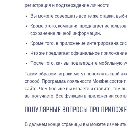
регистрация и подтверждение личности.
Вы можете совершать все те же ставки, выби
Кроме этого, компания предлагает использов
сохранение личной информации.
Кроме того, в приложение интегрирована сис
Что же предлагает официальное приложение
После того, как вы подтвердите мобильную уч
Таким образом, игроки могут пополнять свой ак
способ. Программа лояльности Mostbet состоит 
сайте. Чем больше вы играете и ставите, тем 
вы получаете. Все функции в приложении соотв
Популярные вопросы про прилож
В дальнем конце страницы вы можете изменить 