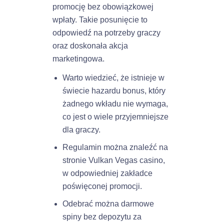
promocję bez obowiązkowej
wpłaty. Takie posunięcie to
odpowiedź na potrzeby graczy
oraz doskonała akcja
marketingowa.
Warto wiedzieć, że istnieje w
świecie hazardu bonus, który
żadnego wkładu nie wymaga,
co jest o wiele przyjemniejsze
dla graczy.
Regulamin można znaleźć na
stronie Vulkan Vegas casino,
w odpowiedniej zakładce
poświęconej promocji.
Odebrać można darmowe
spiny bez depozytu za