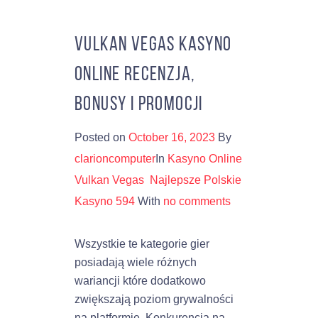
Vulkan Vegas Kasyno
Online Recenzja,
Bonusy i Promocji
Posted on
October 16, 2023
By
clarioncomputer
In
Kasyno Online
Vulkan Vegas ️ Najlepsze Polskie
Kasyno 594
With
no comments
Wszystkie te kategorie gier
posiadają wiele różnych
wariancji które dodatkowo
zwiększają poziom grywalności
na platformie. Konkurencja na