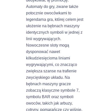
dedykować tę promocję.
Automaty do gry, zwane także
potocznie owocówkami to
legendarna gra, której celem jest
ułożenie na bębnach maszyny
identycznych symboli w jednej z
linii wygrywających.
Nowoczesne sloty mogą
dysponować nawet
kilkudziesięcioma liniami
wygrywającymi, co znacząco
zwiększa szanse na trafienie
zwycięskiego układu. Na
bębnach maszyny gracze
zobaczą klasyczne symbole 7,
symbolu BAR oraz symboli
owoców, takich jak arbuzy,
cytryny, pomarańcze czy wiśnie.