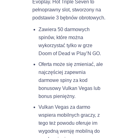
Evoplay. Hot Triple Seven to
pełnoprawny slot, stworzony na
podstawie 3 bębnów obrotowych.
Zawiera 50 darmowych
spinów, które można
wykorzystać tylko w grze
Doom of Dead w Play’N GO.
Oferta może się zmieniać, ale
najczęściej zapewnia
darmowe spiny za kod
bonusowy Vulkan Vegas lub
bonus pieniężny.
Vulkan Vegas za darmo
wspiera mobilnych graczy, z
tego też powodu oferuje im
wygodną wersję mobilną do