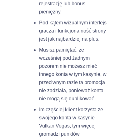
rejestrację lub bonus
pieniężny.
Pod kątem wizualnym interfejs
gracza i funkcjonalność strony
jest jak najbardziej na plus.
Musisz pamiętać, że
wcześniej pod żadnym
pozorem nie możesz mieć
innego konta w tym kasynie, w
przeciwnym razie ta promocja
nie zadziała, ponieważ konta
nie mogą się duplikować.
Im częściej klient korzysta ze
swojego konta w kasynie
Vulkan Vegas, tym więcej
gromadzi punktów.