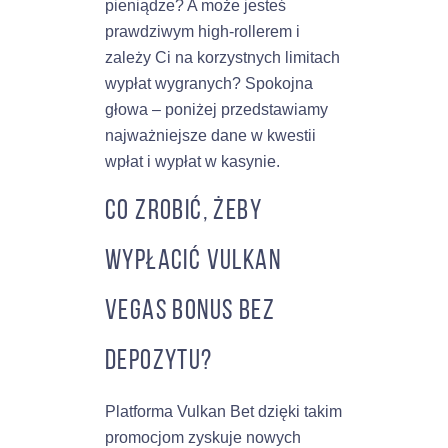
pieniądze? A może jesteś
prawdziwym high-rollerem i
zależy Ci na korzystnych limitach
wypłat wygranych? Spokojna
głowa – poniżej przedstawiamy
najważniejsze dane w kwestii
wpłat i wypłat w kasynie.
Co zrobić, żeby
wypłacić Vulkan
Vegas bonus bez
depozytu?
Platforma Vulkan Bet dzięki takim
promocjom zyskuje nowych