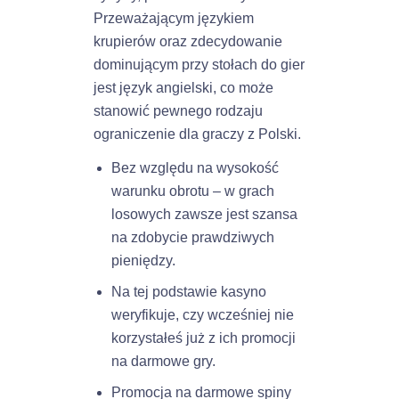
Przeważającym językiem
krupierów oraz zdecydowanie
dominującym przy stołach do gier
jest język angielski, co może
stanowić pewnego rodzaju
ograniczenie dla graczy z Polski.
Bez względu na wysokość
warunku obrotu – w grach
losowych zawsze jest szansa
na zdobycie prawdziwych
pieniędzy.
Na tej podstawie kasyno
weryfikuje, czy wcześniej nie
korzystałeś już z ich promocji
na darmowe gry.
Promocja na darmowe spiny