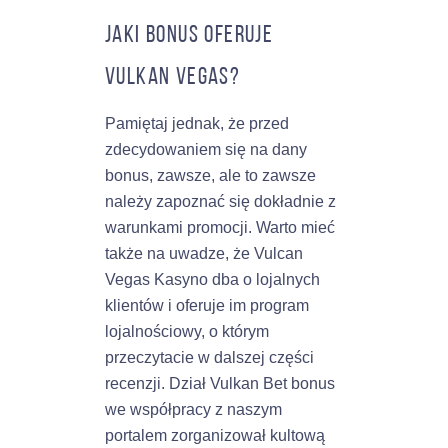
Jaki bonus oferuje
Vulkan Vegas?
Pamiętaj jednak, że przed
zdecydowaniem się na dany
bonus, zawsze, ale to zawsze
należy zapoznać się dokładnie z
warunkami promocji. Warto mieć
także na uwadze, że Vulcan
Vegas Kasyno dba o lojalnych
klientów i oferuje im program
lojalnościowy, o którym
przeczytacie w dalszej części
recenzji. Dział Vulkan Bet bonus
we współpracy z naszym
portalem zorganizował kultową