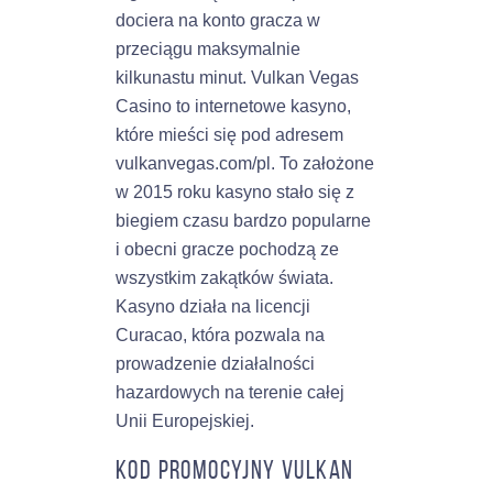
dociera na konto gracza w
przeciągu maksymalnie
kilkunastu minut. Vulkan Vegas
Casino to internetowe kasyno,
które mieści się pod adresem
vulkanvegas.com/pl. To założone
w 2015 roku kasyno stało się z
biegiem czasu bardzo popularne
i obecni gracze pochodzą ze
wszystkim zakątków świata.
Kasyno działa na licencji
Curacao, która pozwala na
prowadzenie działalności
hazardowych na terenie całej
Unii Europejskiej.
Kod promocyjny Vulkan