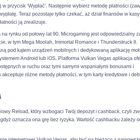
ij w przycisk ‘Wypłać’. Następnie wybierz metodę płatności (za
 wypłatę. Teraz pozostaje tylko czekać, aż dział finansów w kasy
atności ją zrealizuje.
ła na rynku od połowy lat 90. Microgaming jest odpowiedzialny z
cie, w tym Mega Moolah, Immortal Romance i Thunderstruck II.
ną pod kątem urządzeń mobilnych i dedykowaną aplikację mob
ystemem Android lub iOS. Platforma Vulkan Vegas aplikacja ofe
stępnych w ruchu oraz tymi samymi wspaniałymi bonusami i
 akceptuje różne metody płatności, w tym karty kredytowe i de
a
owy Reload, który wzbogaci Twój depozyt i cashback, czyli zwr
i, gdyż oznacza ona grę bez ryzyka. Wartość cashbacku zależy o
nie internetowej Vulkan Vegas, aby być na bieżąco z najnowsz