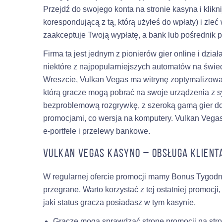
Przejdź do swojego konta na stronie kasyna i klikn
korespondującą z tą, którą użyłeś do wpłaty) i zleć
zaakceptuje Twoją wypłatę, a bank lub pośrednik pł
Firma ta jest jednym z pionierów gier online i dzia
niektóre z najpopularniejszych automatów na świe
Wreszcie, Vulkan Vegas ma witrynę zoptymalizowa
którą gracze mogą pobrać na swoje urządzenia z s
bezproblemową rozgrywkę, z szeroką gamą gier do
promocjami, co wersja na komputery. Vulkan Vegas
e-portfele i przelewy bankowe.
Vulkan Vegas Kasyno – Obsługa klient
W regularnej ofercie promocji mamy Bonus Tygodni
przegrane. Warto korzystać z tej ostatniej promocj
jaki status gracza posiadasz w tym kasynie.
Gracze mogą sprawdzać stronę promocji na stro