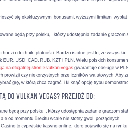
ieszyć się ekskluzywnymi bonusami, wyższymi limitami wypłat 
owane będą przy polsku, , którzy udostępnia zadanie graczom s
hodzi o techniki płatności. Bardzo istotne jest to, że wszystkie
ak EUR, USD, CAD, RUB, KZT i PLN. Wielu polskich konsumen
ja na oficjalnej stronie vulkan vegas
gwarantuje obsługę w PLN
 prowizji czy niekorzystnych przeliczników walutowych. Aby z
brać grę, w którą chcą zagrać, i kliknąć opcję trybu demonstra
tą do Vulkan Vegas? Przejdź do:
ne będą przy polsku, , którzy udostępnia zadanie graczom słab
, ale od momentu Brexitu wcale nieistotny gwoli porządnych
sino to cypryjskie kasyno online, które pojawiło się na rynku