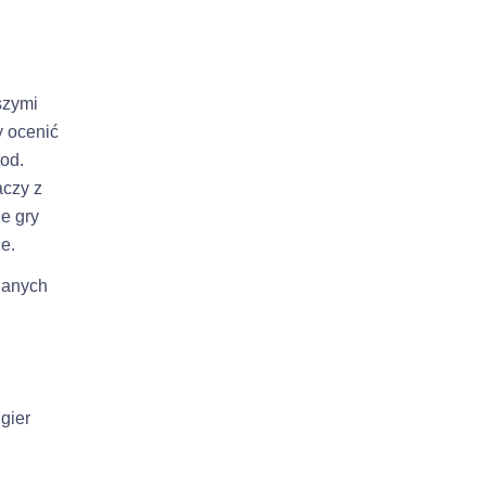
szymi
y ocenić
od.
aczy z
ne gry
e.
ianych
gier