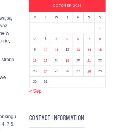
OCTOBER 2023
ową są
M
T
W
T
F
S
S
eważ
1
ane w
3
2
4
5
6
7
8
zcie,
9
12
10
11
13
14
15
 strona
18
20
22
16
17
19
21
23
25
26
27
29
24
28
owe
30
31
« Sep
rankingu
Contact Information
4, 7.5,