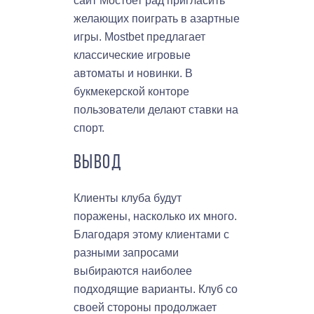
сайт Мостбет рад пригласить
желающих поиграть в азартные
игры. Mostbet предлагает
классические игровые
автоматы и новинки. В
букмекерской конторе
пользователи делают ставки на
спорт.
Вывод
Клиенты клуба будут
поражены, насколько их много.
Благодаря этому клиентами с
разными запросами
выбираются наиболее
подходящие варианты. Клуб со
своей стороны продолжает