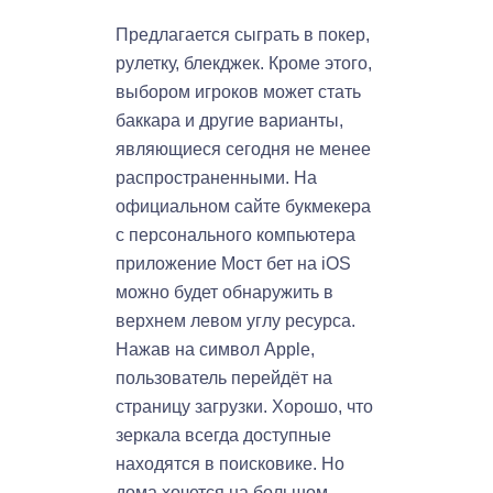
Предлагается сыграть в покер,
рулетку, блекджек. Кроме этого,
выбором игроков может стать
баккара и другие варианты,
являющиеся сегодня не менее
распространенными. На
официальном сайте букмекера
с персонального компьютера
приложение Мост бет на iOS
можно будет обнаружить в
верхнем левом углу ресурса.
Нажав на символ Apple,
пользователь перейдёт на
страницу загрузки. Хорошо, что
зеркала всегда доступные
находятся в поисковике. Но
дома хочется на большом