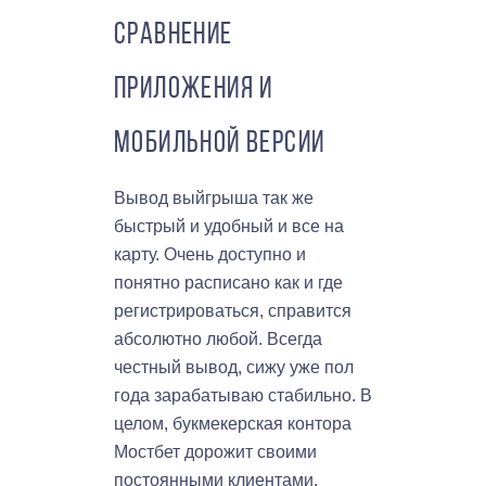
Сравнение
приложения и
мобильной версии
Вывод выйгрыша так же
быстрый и удобный и все на
карту. Очень доступно и
понятно расписано как и где
регистрироваться, справится
абсолютно любой. Всегда
честный вывод, сижу уже пол
года зарабатываю стабильно. В
целом, букмекерская контора
Мостбет дорожит своими
постоянными клиентами.