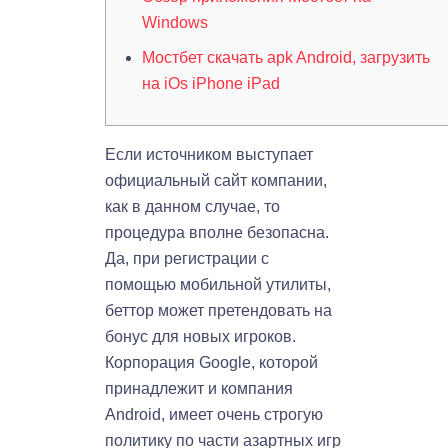
Windows
Мостбет скачать apk Android, загрузить
на iOs iPhone iPad
Если источником выступает
официальный сайт компании,
как в данном случае, то
процедура вполне безопасна.
Да, при регистрации с
помощью мобильной утилиты,
беттор может претендовать на
бонус для новых игроков.
Корпорация Google, которой
принадлежит и компания
Android, имеет очень строгую
политику по части азартных игр