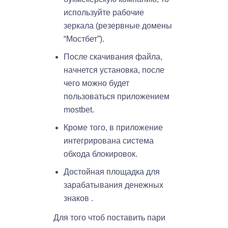
используйте рабочие
зеркала (резервные домены
“Мостбет”).
После скачивания файла,
начнется установка, после
чего можно будет
пользоваться приложением
mostbet.
Кроме того, в приложение
интегрирована система
обхода блокировок.
Достойная площадка для
зарабатывания денежных
знаков .
Для того чтоб поставить пари