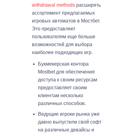
withdrawal methods
расширять
ассортимент предлагаемых
игровых автоматов в Мостбет.
Это предоставляет
пользователям еще больше
возможностей для выбора
наиболее подходящих игр.
Букмекерская контора
Mostbet для обеспечения
доступа к своим ресурсам
предоставляет своим
клиентам несколько
различных способов.
Ведущие игроки рынка уже
давно выпустили свой софт
на различные девайсы и