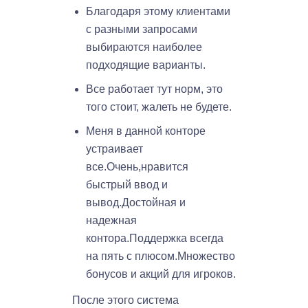
Благодаря этому клиентами
с разными запросами
выбираются наиболее
подходящие варианты.
Все работает тут норм, это
того стоит, жалеть не будете.
Меня в данной конторе
устраивает
все.Очень,нравится
быстрый ввод и
вывод.Достойная и
надежная
контора.Поддержка всегда
на пять с плюсом.Множество
бонусов и акций для игроков.
После этого система