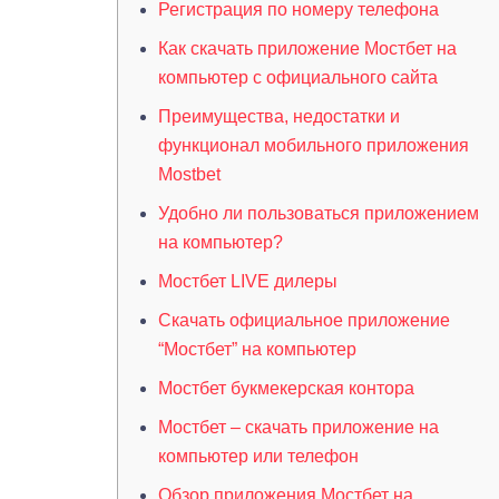
Регистрация по номеру телефона
Как скачать приложение Мостбет на
компьютер с официального сайта
Преимущества, недостатки и
функционал мобильного приложения
Mostbet
Удобно ли пользоваться приложением
на компьютер?
Мостбет LIVE дилеры
Скачать официальное приложение
“Мостбет” на компьютер
Мостбет букмекерская контора
Мостбет – скачать приложение на
компьютер или телефон
Обзор приложения Мостбет на