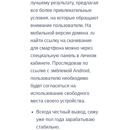
лучшему результату, предлагая
все более привлекательные
условия, на которые обращают
внимание пользователи. На
мобильной версии домена .ru
найти ссылку на скачивание
для смартфона можно через
специальную панель в личном
кабинете. Проследовав по
ссылке с эмблемой Android,
пользователю необходимо
будет согласиться на
использование свободного
места своего устройства.
Всегда честный вывод, сижу
уже пол года зарабатываю
стабильно.