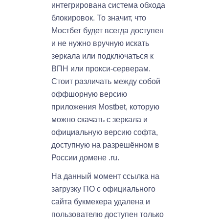
интегрирована система обхода
блокировок. То значит, что
Мостбет будет всегда доступен
и не нужно вручную искать
зеркала или подключаться к
ВПН или прокси-серверам.
Стоит различать между собой
оффшорную версию
приложения Mostbet, которую
можно скачать с зеркала и
официальную версию софта,
доступную на разрешённом в
России домене .ru.
На данный момент ссылка на
загрузку ПО с официального
сайта букмекера удалена и
пользователю доступен только