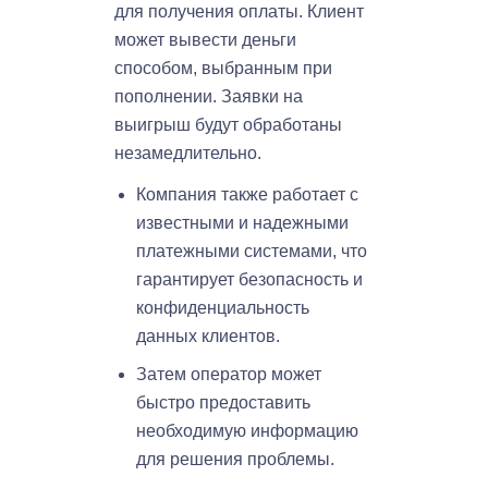
для получения оплаты. Клиент
может вывести деньги
способом, выбранным при
пополнении. Заявки на
выигрыш будут обработаны
незамедлительно.
Компания также работает с
известными и надежными
платежными системами, что
гарантирует безопасность и
конфиденциальность
данных клиентов.
Затем оператор может
быстро предоставить
необходимую информацию
для решения проблемы.