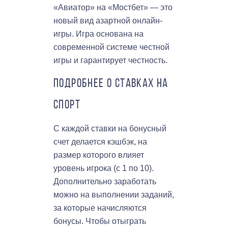
«Авиатор» на «Мостбет» — это
новый вид азартной онлайн-
игры. Игра основана на
современной системе честной
игры и гарантирует честность.
Подробнее о ставках на
спорт
С каждой ставки на бонусный
счет делается кэшбэк, на
размер которого влияет
уровень игрока (с 1 по 10).
Дополнительно заработать
можно на выполнении заданий,
за которые начисляются
бонусы. Чтобы отыграть