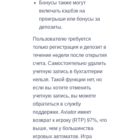
Бонусы также могут
включать кэшбэк на
проигрыши или бонусы за
депозиты.
Пользователю требуется
только регистрация и депозит в
течение недели после открытия
счета. Самостоятельно удалить
учетную запись в бухгалтерии
нельзя. Такой функции нет, но
если вы хотите отменить
учетную запись, вы можете
обратиться в службу
поддержки. Aviator имеет
возврат к игроку (RTP) 97%, что
выше, чем у большинства
игровых автоматов. Игра