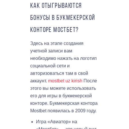
Как отыгрываются
бонусы в букмекерской
конторе Мостбет?
Здесь на этапе создания
учетной записи вам
необходимо нажать на логотип
социальной сети и
авторизоваться там в свой
аккаунт.
mostbet uz kirish
После
этого вы можете использовать
его для игры в букмекерской
конторе. Букмекерская контора
Mostbet появилась в 2009 году.
Игра «Авиатор» на