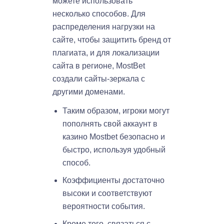
можете использовать
несколько способов. Для
распределения нагрузки на
сайте, чтобы защитить бренд от
плагиата, и для локализации
сайта в регионе, MostBet
создали сайты-зеркала с
другими доменами.
Таким образом, игроки могут
пополнять свой аккаунт в
казино Mostbet безопасно и
быстро, используя удобный
способ.
Коэффициенты достаточно
высоки и соответствуют
вероятности события.
Кроме того, связаться с