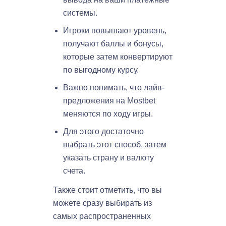
системы.
Игроки повышают уровень,
получают баллы и бонусы,
которые затем конвертируют
по выгодному курсу.
Важно понимать, что лайв-
предложения на Mostbet
меняются по ходу игры.
Для этого достаточно
выбрать этот способ, затем
указать страну и валюту
счета.
Также стоит отметить, что вы
можете сразу выбирать из
самых распространенных