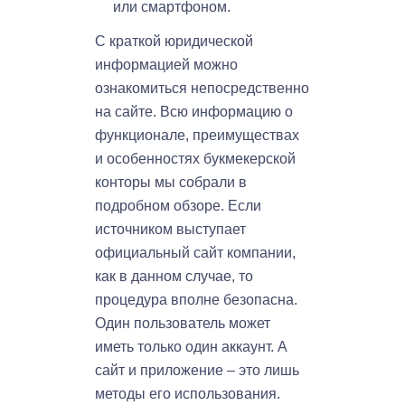
или смартфоном.
С краткой юридической
информацией можно
ознакомиться непосредственно
на сайте. Всю информацию о
функционале, преимуществах
и особенностях букмекерской
конторы мы собрали в
подробном обзоре. Если
источником выступает
официальный сайт компании,
как в данном случае, то
процедура вполне безопасна.
Один пользователь может
иметь только один аккаунт. А
сайт и приложение – это лишь
методы его использования.