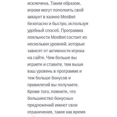
исключена. Таким образом,
игроки могут пополнять свой
аккаунт в казино Mostbet
безопасно и быстро, используя
удобный способ. Программа
лояльности Mostbet состоит из
нескольких уровней, которые
зависят от активности игрока
на сайте. Чем больше вы
играете и ставите, тем выше
ваш уровень в программе и
тем больше бонусов и
привилегий вы получаете.
Кроме того, помните, что
большинство бонусных
предложений имеют свои
ограничения, такие как время