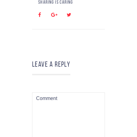
sharing is caring
LEAVE A REPLY