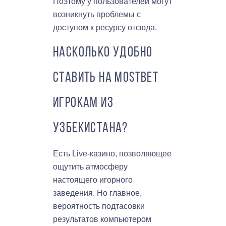
Поэтому у пользователей могут
возникнуть проблемы с
доступом к ресурсу отсюда.
Насколько удобно
ставить на MostBet
игрокам из
Узбекистана?
Есть Live-казино, позволяющее
ощутить атмосферу
настоящего игорного
заведения. Но главное,
вероятность подтасовки
результатов компьютером