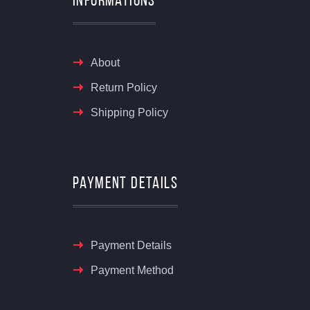
Informations
About
Return Policy
Shipping Policy
Payment Details
Payment Details
Payment Method