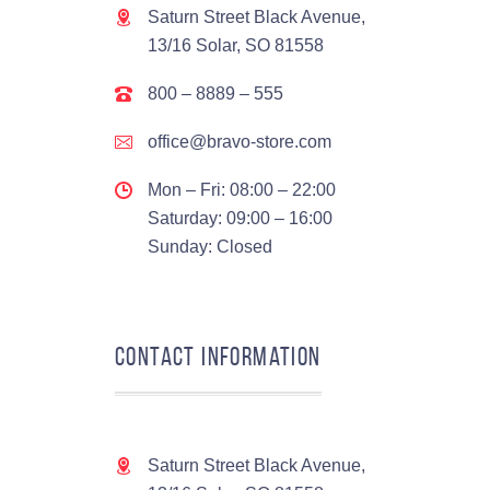
Saturn Street Black Avenue,
13/16 Solar, SO 81558
800 – 8889 – 555
office@bravo-store.com
Mon – Fri: 08:00 – 22:00
Saturday: 09:00 – 16:00
Sunday: Closed
Contact Information
Saturn Street Black Avenue,