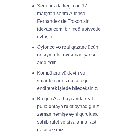
Sequndada keçirilən 17
matçdan sonra Alfonso
Fernandez de Trokonisin
ideyası cəmi bir məğlubiyyətlə
üzləşib.
Əyləncə və real qazanc üçün
onlayn rulet oynamaq şansı
əldə edin.
Kompüterə yükləyin və
smartfonlarınızda tətbiqi
endirərək işlədə biləcəksiniz.
Bu gün Azərbaycanda real
pulla onlayn rulet oynadığınız
zaman həmişə eyni quruluşa
sahib rulet versiyalarına rast
gələcəksiniz.