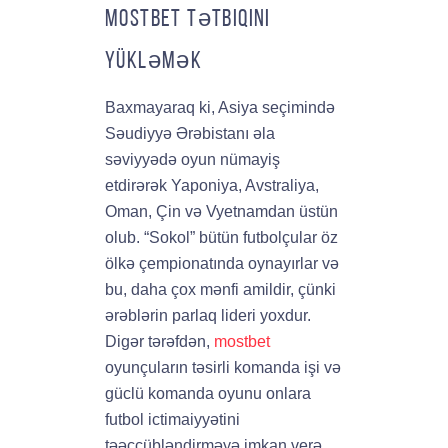
Mostbet Tətbiqini
Yükləmək
Baxmayaraq ki, Asiya seçimində
Səudiyyə Ərəbistanı əla
səviyyədə oyun nümayiş
etdirərək Yaponiya, Avstraliya,
Oman, Çin və Vyetnamdan üstün
olub. “Sokol” bütün futbolçular öz
ölkə çempionatında oynayırlar və
bu, daha çox mənfi amildir, çünki
ərəblərin parlaq lideri yoxdur.
Digər tərəfdən,
mostbet
oyunçuların təsirli komanda işi və
güclü komanda oyunu onlara
futbol ictimaiyyətini
təəccübləndirməyə imkan verə