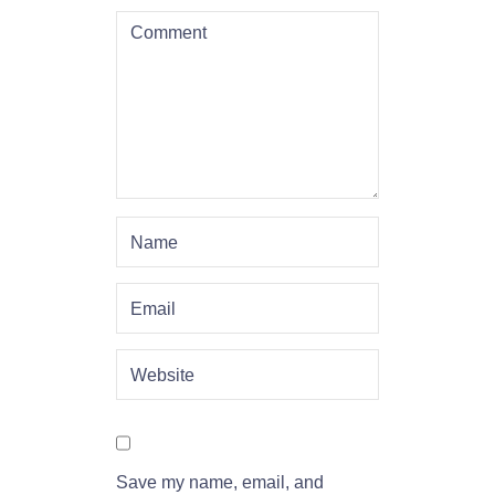
Save my name, email, and