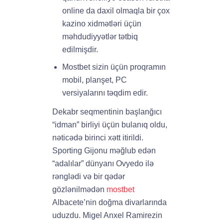
online da daxil olmaqla bir çox
kazino xidmətləri üçün
məhdudiyyətlər tətbiq
edilmişdir.
Mostbet sizin üçün proqramın
mobil, planşet, PC
versiyalarını təqdim edir.
Dekabr seqmentinin başlanğıcı
“idman” birliyi üçün bulanıq oldu,
nəticədə birinci xətt itirildi.
Sporting Gijonu məğlub edən
“adalılar” dünyanı Ovyedo ilə
rənglədi və bir qədər
gözlənilmədən
mostbet
Albacete’nin doğma divarlarında
uduzdu. Migel Anxel Ramirezin