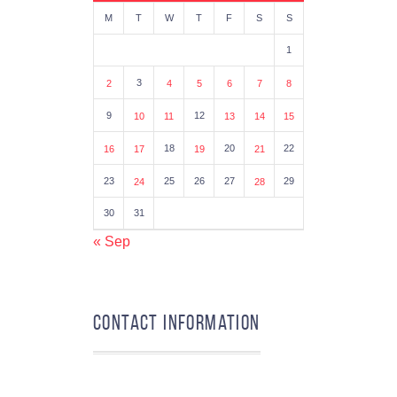
M
T
W
T
F
S
S
1
3
2
4
5
6
7
8
9
12
10
11
13
14
15
18
20
22
16
17
19
21
23
25
26
27
29
24
28
30
31
« Sep
Contact Information