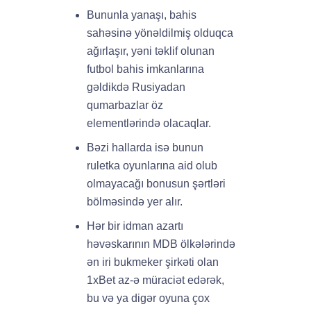
Bununla yanaşı, bahis
sahəsinə yönəldilmiş olduqca
ağırlaşır, yəni təklif olunan
futbol bahis imkanlarına
gəldikdə Rusiyadan
qumarbazlar öz
elementlərində olacaqlar.
Bəzi hallarda isə bunun
ruletka oyunlarına aid olub
olmayacağı bonusun şərtləri
bölməsində yer alır.
Hər bir idman azartı
həvəskarının MDB ölkələrində
ən iri bukmeker şirkəti olan
1xBet az-ə müraciət edərək,
bu və ya digər oyuna çox