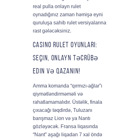
real pulla onlayn rulet
oynadığınız zaman həmişə eyni
quruluşa sahib rulet versiyalarına
rast gələcəksiniz.
Casino rulet oyunları:
seçin, onlayn təcrübə
edin və qazanın!
Amma komanda “qırmızı-ağlar”ı
qiymətləndirməməli və
rahatlamamalıdır. Üstəlik, finala
çıxacağı təqdirdə, Tuluzanı
barışmaz Lion və ya Nantı
gözləyəcək. Fransa liqasında
“Nant” aşağı liqadan 7 xal öndə