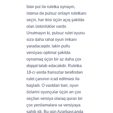
İstər pul ilə ruletka oynayın,
istərsə də pulsuz onlayn ruletkanı
seçin, hər ikisi üçün açıq şəkildə
olan üstünlüklər vardır.
Unutmayın ki, pulsuz rulet oyunu
sizə daha rahat oyun imkanı
yaradacaqdır, lakin pullu
versiyası optimal şəkildə
oynamaq üçün bir az daha çox
diqqət tələb edəcəkdir. Ruletka
18-ci əsrdə fransızlar tərəfindən
rulet çarxının icad edilməsi ilə
başladı. O vaxtdan bəri, oyun
özlərini oyunçular üçün ən çox
seçilən versiya olaraq quran bir
çox yeniləmələrə və versiyaya
sahib idi. Bu gün Azərbaycanda