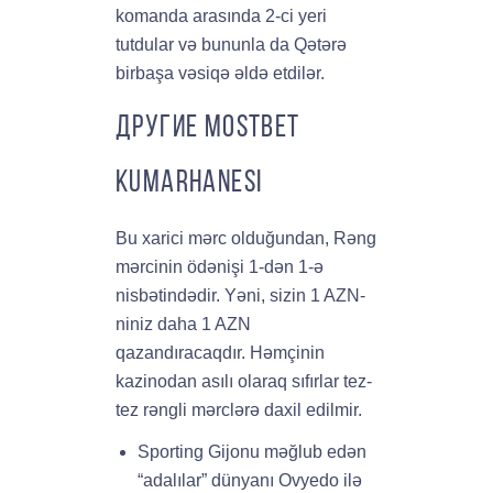
komanda arasında 2-ci yeri
tutdular və bununla da Qətərə
birbaşa vəsiqə əldə etdilər.
Другие Mostbet
kumarhanesi
Bu xarici mərc olduğundan, Rəng
mərcinin ödənişi 1-dən 1-ə
nisbətindədir. Yəni, sizin 1 AZN-
niniz daha 1 AZN
qazandıracaqdır. Həmçinin
kazinodan asılı olaraq sıfırlar tez-
tez rəngli mərclərə daxil edilmir.
Sporting Gijonu məğlub edən
“adalılar” dünyanı Ovyedo ilə