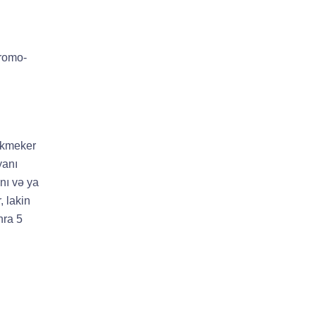
promo-
ukmeker
yanı
nı və ya
 lakin
nra 5