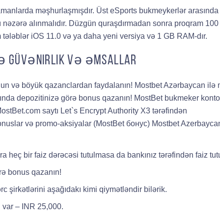
zamanlarda məşhurlaşmışdır. Üst eSports bukmeykerlər arasında
sı nəzərə alınmalıdır. Düzgün quraşdırmadan sonra proqram 10
tələblər iOS 11.0 və ya daha yeni versiya və 1 GB RAM-dır.
rə güvənirlik və əmsallar
lun və böyük qazanclardan faydalanın! Mostbet Azərbaycan ilə
ytında depozitinizə görə bonus qazanın! MostBet bukmeker kont
i MostBet.com saytı Let`s Encrypt Authority X3 tərəfindən
 bonuslar və promo-aksiyalar (MostBet бонус) Mostbet Azerbayca
heç bir faiz dərəcəsi tutulmasa da bankınız tərəfindən faiz tutu
örə bonus qazanın!
 şirkətlərini aşağıdakı kimi qiymətləndir bilərik.
u var – INR 25,000.