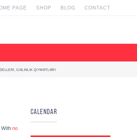
OME PAGE
SHOP
BLOG
CONTACT
DELLERI, GƏLINLIK QIYMƏTLƏRI
Calendar
With
no