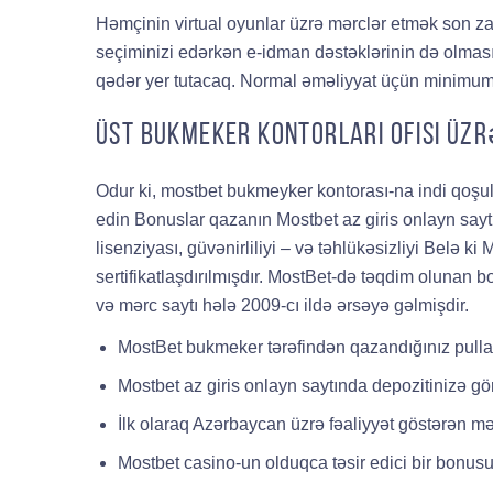
Həmçinin virtual oyunlar üzrə mərclər etmək son 
seçiminizi edərkən e-idman dəstəklərinin də olma
qədər yer tutacaq. Normal əməliyyat üçün minimum 
Üst bukmeker kontorlari ofisi üz
Odur ki, mostbet bukmeyker kontorası-na indi qoşu
edin Bonuslar qazanın Mostbet az giris onlayn sa
lisenziyası, güvənirliliyi – və təhlükəsizliyi Belə k
sertifikatlaşdırılmışdır. MostBet-də təqdim olunan
və mərc saytı hələ 2009-cı ildə ərsəyə gəlmişdir.
MostBet bukmeker tərəfindən qazandığınız pullara 
Mostbet az giris onlayn saytında depozitinizə g
İlk olaraq Azərbaycan üzrə fəaliyyət göstərən mərc
Mostbet casino-un olduqca təsir edici bir bonus