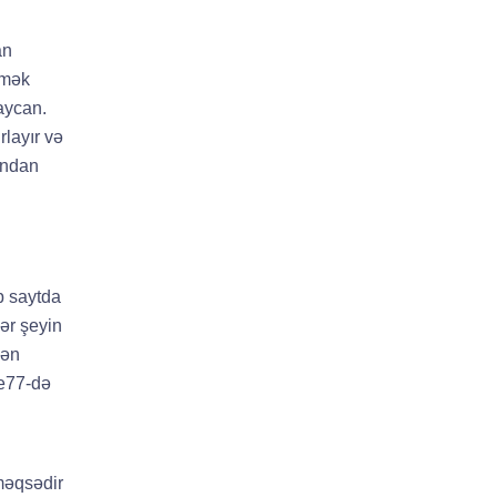
an
tmək
baycan.
rlayır və
ından
b saytda
hər şeyin
 ən
te77-də
 məqsədir