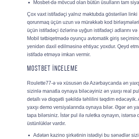
Mosbet-də mövcud olan bütün üsulların tam siyahıs
Çox vaxt istifadəçi yalnız məktubda göstərilən linki
qorunmaq üçün uzun və mürəkkəb kod birləşmələrin
üçün istifadəçi özlərinə uyğun istifadəçi adlarını v
Mobil tətbiqetmədə oyunçu avtomatik giriş seçimində
yenidən daxil edilməsinə ehtiyac yoxdur. Qeyd etm
istifadə etməyə imkan vermir.
Mostbet İnceleme
Roulette77-ə və xüsusən də Azərbaycanda ən yaxşı
sizinlə manatla oynaya biləcəyiniz ən yaxşı real pul 
detallı və diqqətli şəkildə təhlilini təqdim edəcəyi
yaxşı demo versiyalarında oynaya bilər. Əgər ən yax
tapa bilərsiniz. İstər pul ilə ruletka oynayın, istərs
üstünlüklər vardır.
Adətən kazino şirkətinin istədiyi bu sənədlər s