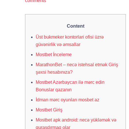
comments
Content
Üst bukmeker kontorlari ofisi üzrə
güvənirlik və əmsallar
Mostbet İnceleme
MarathonBet – necə istehsal etmək Giriş
şəxsi hesabınıza?
Mostbet Azərbaycan ilə mərc edin
Bonuslar qazanın
İdman mərc oyunları mosbet az
Mostbet Giriş
Mostbet apk android: necə yükləmək və
quraşdırmaq olar