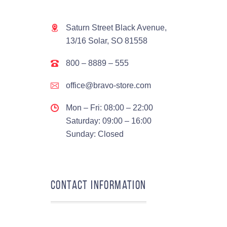
Saturn Street Black Avenue,
13/16 Solar, SO 81558
800 – 8889 – 555
office@bravo-store.com
Mon – Fri: 08:00 – 22:00
Saturday: 09:00 – 16:00
Sunday: Closed
Contact Information