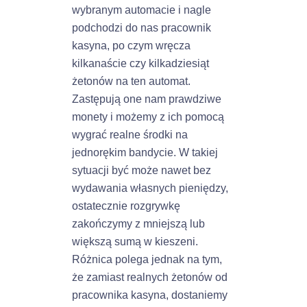
wybranym automacie i nagle
podchodzi do nas pracownik
kasyna, po czym wręcza
kilkanaście czy kilkadziesiąt
żetonów na ten automat.
Zastępują one nam prawdziwe
monety i możemy z ich pomocą
wygrać realne środki na
jednorękim bandycie. W takiej
sytuacji być może nawet bez
wydawania własnych pieniędzy,
ostatecznie rozgrywkę
zakończymy z mniejszą lub
większą sumą w kieszeni.
Różnica polega jednak na tym,
że zamiast realnych żetonów od
pracownika kasyna, dostaniemy