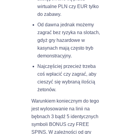
wirtualne PLN czy EUR tylko
do zabawy.
Od dawna jednak możemy
zagrać bez ryzyka na slotach,
gdyż gry hazardowe w
kasynach mają często tryb
demonstracyjny.
Najczęściej przecież trzeba
coś wpłacić czy zagrać, aby
cieszyć się wybraną ilością
żetonów.
Warunkiem koniecznym do tego
jest wylosowanie na linii na
bębnach 3 bądź 5 identycznych
symboli BONUS czy FREE
SPINS. W zależności od gry