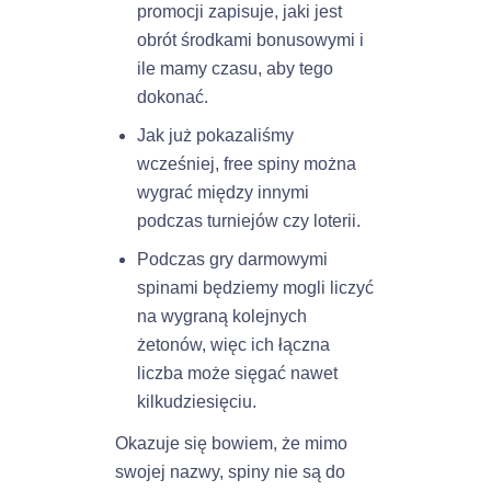
promocji zapisuje, jaki jest
obrót środkami bonusowymi i
ile mamy czasu, aby tego
dokonać.
Jak już pokazaliśmy
wcześniej, free spiny można
wygrać między innymi
podczas turniejów czy loterii.
Podczas gry darmowymi
spinami będziemy mogli liczyć
na wygraną kolejnych
żetonów, więc ich łączna
liczba może sięgać nawet
kilkudziesięciu.
Okazuje się bowiem, że mimo
swojej nazwy, spiny nie są do