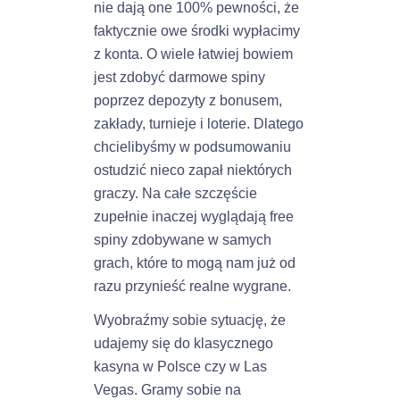
nie dają one 100% pewności, że
faktycznie owe środki wypłacimy
z konta. O wiele łatwiej bowiem
jest zdobyć darmowe spiny
poprzez depozyty z bonusem,
zakłady, turnieje i loterie. Dlatego
chcielibyśmy w podsumowaniu
ostudzić nieco zapał niektórych
graczy. Na całe szczęście
zupełnie inaczej wyglądają free
spiny zdobywane w samych
grach, które to mogą nam już od
razu przynieść realne wygrane.
Wyobraźmy sobie sytuację, że
udajemy się do klasycznego
kasyna w Polsce czy w Las
Vegas. Gramy sobie na