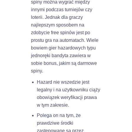
spiny można wygrać między
innymi podczas turniejów czy
loterii. Jednak dla graczy
najlepszym sposobem na
zdobycie free spinów jest po
prostu gra na automatach. Wiele
bowiem gier hazardowych typu
jednoręki bandyta zawiera w
sobie bonus, jakim są darmowe
spiny.
Hazard nie wszedzie jest
legalny i na użytkowniku ciąży
obowiązek weryfikacji prawa
w tym zakresie.
Polega on na tym, że
prawdziwe środki
zastępowane są przez