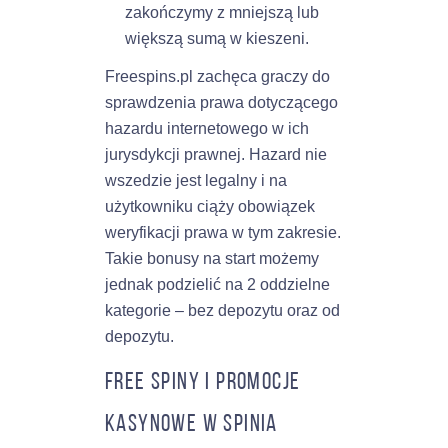
zakończymy z mniejszą lub
większą sumą w kieszeni.
Freespins.pl zachęca graczy do
sprawdzenia prawa dotyczącego
hazardu internetowego w ich
jurysdykcji prawnej. Hazard nie
wszedzie jest legalny i na
użytkowniku ciąży obowiązek
weryfikacji prawa w tym zakresie.
Takie bonusy na start możemy
jednak podzielić na 2 oddzielne
kategorie – bez depozytu oraz od
depozytu.
Free Spiny i promocje
kasynowe w Spinia