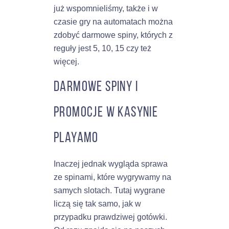
już wspomnieliśmy, także i w
czasie gry na automatach można
zdobyć darmowe spiny, których z
reguły jest 5, 10, 15 czy też
więcej.
Darmowe spiny i
promocje w kasynie
Playamo
Inaczej jednak wygląda sprawa
ze spinami, które wygrywamy na
samych slotach. Tutaj wygrane
liczą się tak samo, jak w
przypadku prawdziwej gotówki.