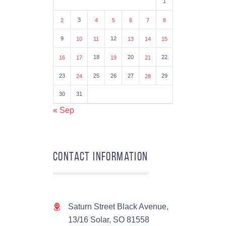
1
3
2
4
5
6
7
8
9
12
10
11
13
14
15
18
20
22
16
17
19
21
23
25
26
27
29
24
28
30
31
« Sep
Contact Information
Saturn Street Black Avenue,
13/16 Solar, SO 81558