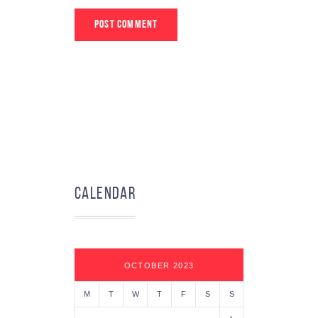
Calendar
OCTOBER 2023
M
T
W
T
F
S
S