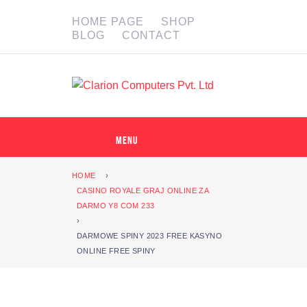
HOME PAGE
SHOP
BLOG
CONTACT
MENU
HOME
›
CASINO ROYALE GRAJ ONLINE ZA
DARMO Y8 COM 233
›
DARMOWE SPINY 2023 FREE KASYNO
ONLINE FREE SPINY