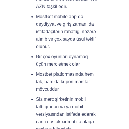
AZN təşkil edir.
MostBet mobile app-də
qeydiyyat və giriş zamanı da
istifadəçilərin rahatlığı nəzərə
alınıb və çox sayda üsul təklif
olunur.
Bir çox oyunları oynamaq
üçün mərc etmək olar.
Mostbet platformasında həm
tək, həm də kupon mərclər
mövcuddur.
Siz mərc şirkətinin mobil
tətbiqindən və ya mobil
versiyasından istifadə edərək
canlı dəstək xidmət ilə ələqə