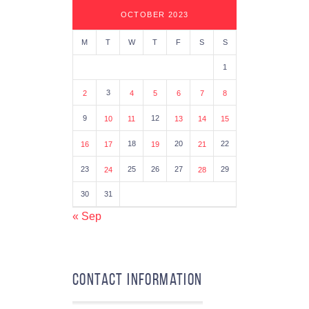
OCTOBER 2023
M
T
W
T
F
S
S
1
3
2
4
5
6
7
8
9
12
10
11
13
14
15
18
20
22
16
17
19
21
23
25
26
27
29
24
28
30
31
« Sep
Contact Information