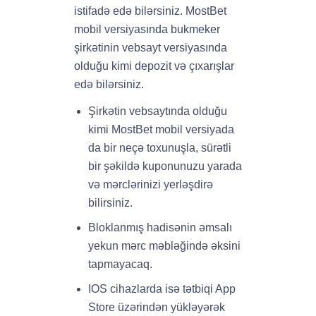
istifadə edə bilərsiniz. MostBet
mobil versiyasında bukmeker
şirkətinin vebsayt versiyasında
olduğu kimi depozit və çıxarışlar
edə bilərsiniz.
Şirkətin vebsaytında olduğu
kimi MostBet mobil versiyada
da bir neçə toxunuşla, sürətli
bir şəkildə kuponunuzu yarada
və mərclərinizi yerləşdirə
bilirsiniz.
Bloklanmış hadisənin əmsalı
yekun mərc məbləğində əksini
tapmayacaq.
IOS cihazlarda isə tətbiqi App
Store üzərindən yükləyərək