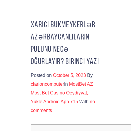
Xarici bukmeykerlər
azərbaycanlıların
pulunu necə
oğurlayır? Birinci yazı
Posted on
October 5, 2023
By
clarioncomputer
In
MostBet AZ
Most Bet Casino Qeydiyyat,
Yukle Android App 715
With
no
comments