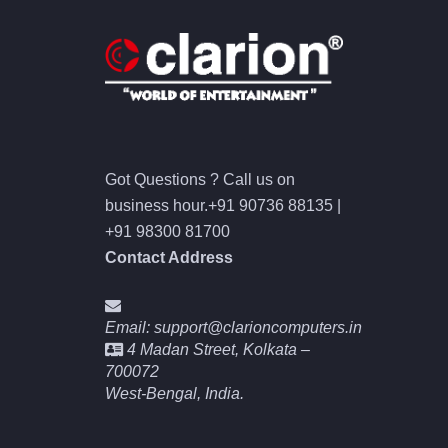
Got Questions ? Call us on
business hour.
+91 90736 88135 |
+91 98300 81700
Contact Address
Email: support@clarioncomputers.in
4 Madan Street, Kolkata –
700072
West-Bengal, India.