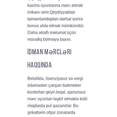
kazino oyunlarına mərc etmək
imkanı verir.Qeydiyyatdan
tamamlandıqdan dərhal sonra
bonus əldə etmək mümkündür.
Daha ətraflı məlumat üçün
müvafiq bölməyə baxın.
İdman mərcləri
haqqında
Beləliklə, lisenziyasız və vergi
ödəmədən çalışan bukmeker
kontorları qeyri-leqal, qanunsuz
mərc oyunları təşkil etməklə külli
miqdarda pul qazanırlar. Bu
şirkətlərin ofşor zonalarda