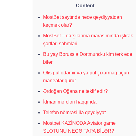
Content
MostBet saytında necə qeydiyyatdan
keçmək olar?
MostBet – qarşılanma mərasimində iştirak
şərtləri səhmləri
Bu yay Borussia Dortmund-u kim tərk edə
bilər
Ofis pul ödəmir və ya pul çıxarmaq üçün
maneələr qurur
Ərdoğan Oğana nə təklif edir?
İdman mərcləri haqqında
Telefon nömrəsi ilə qeydiyyat
Mostbet KAZİNODA Aviator game
SLOTUNU NECƏ TAPA BİLƏR?