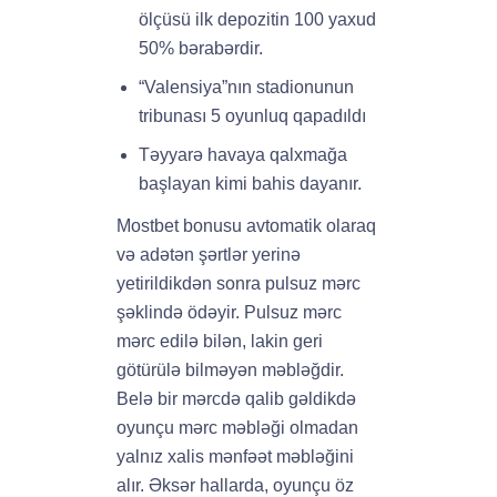
ölçüsü ilk depozitin 100 yaxud
50% bərabərdir.
“Valensiya”nın stadionunun
tribunası 5 oyunluq qapadıldı
Təyyarə havaya qalxmağa
başlayan kimi bahis dayanır.
Mostbet bonusu avtomatik olaraq
və adətən şərtlər yerinə
yetirildikdən sonra pulsuz mərc
şəklində ödəyir. Pulsuz mərc
mərc edilə bilən, lakin geri
götürülə bilməyən məbləğdir.
Belə bir mərcdə qalib gəldikdə
oyunçu mərc məbləği olmadan
yalnız xalis mənfəət məbləğini
alır. Əksər hallarda, oyunçu öz