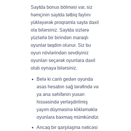
Saytda bonus bölməsi var, siz
həmçinin saytda tətbiq faylını
yükləyərək proqramla sayta daxil
ola bilərsiniz. Saytda sizlərə
yüzlərlə bir birindən maraqlı
oyunlar təqdim olunur. Siz bu
oyun növlərindən sevdiyiniz
oyunları seçərək oyunlara daxil
olub oynaya bilərsiniz.
Belə ki canlı gedən oyunda
əsas hesabın sağ tərəfində və
ya ana səhifənin yuxarı
hissəsində yerləşdirilmiş
yayım düyməsinə klikləməklə
oyunlara baxmaq mümkündür.
Ancaq bir qarşılaşma nəticəsi