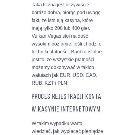
Taka liczba jest oczywiście
bardzo dobra, biorąc pod uwagę
fakt, że istnieją kasyna, które
mają tylko 200 lub 400 gier.
Vulkan Vegas stoi na dość
wysokim poziomie, jeśli chodzi o
techniki płatności. Bardzo istotne
jest to, że wszystkie płatności
możemy dokonywać w takich
walutach jak EUR, USD, CAD,
RUB, KZT i PLN.
Proces rejestracji konta
w kasynie internetowym
W takim wypadku warto
wiedzieć, jak wypłacać pieniądze