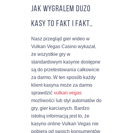
Jak wygralem duzo
kasy to fakt i fakt…
Nasz przegląd gier wideo w
Vulkan Vegas Casino wykazał,
że wszystkie gry w
standardowym kasynie dostępne
są do przetestowania całkowicie
za darmo. W ten sposób każdy
klient kasyna może za darmo
sprawdzić
vulkan vegas
możliwości lub styl automatów do
gry, gier karcianych. Bardzo
istotną informacją jest to, że
kasyno online Vulkan Vegas nie
pobiera od swoich konsumentów