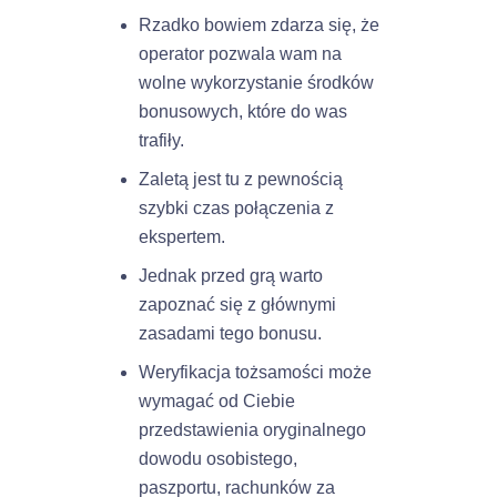
Rzadko bowiem zdarza się, że
operator pozwala wam na
wolne wykorzystanie środków
bonusowych, które do was
trafiły.
Zaletą jest tu z pewnością
szybki czas połączenia z
ekspertem.
Jednak przed grą warto
zapoznać się z głównymi
zasadami tego bonusu.
Weryfikacja tożsamości może
wymagać od Ciebie
przedstawienia oryginalnego
dowodu osobistego,
paszportu, rachunków za