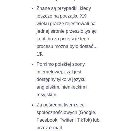
Znane są przypadki, kiedy
jeszcze na początku XXI
wieku gracze rejestrowali na
jednej stronie przeszło tysiąc
kont, bo za przejście tego
procesu można było dostać…
1$.
Pomimo polskiej strony
internetowej, czat jest
dostępny tylko w języku
angielskim, niemieckim i
rosyjskim.
Za pośrednictwem sieci
społecznościowych (Google,
Facebook, Twitter i TikTok) lub
przez e-mail.