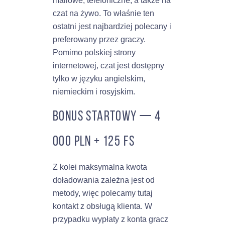
mailowe, telefoniczne, a także na
czat na żywo. To właśnie ten
ostatni jest najbardziej polecany i
preferowany przez graczy.
Pomimo polskiej strony
internetowej, czat jest dostępny
tylko w języku angielskim,
niemieckim i rosyjskim.
Bonus startowy — 4
000 PLN + 125 FS
Z kolei maksymalna kwota
doładowania zależna jest od
metody, więc polecamy tutaj
kontakt z obsługą klienta. W
przypadku wypłaty z konta gracz