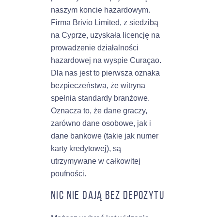
naszym koncie hazardowym.
Firma Brivio Limited, z siedzibą
na Cyprze, uzyskała licencję na
prowadzenie działalności
hazardowej na wyspie Curaçao.
Dla nas jest to pierwsza oznaka
bezpieczeństwa, że witryna
spełnia standardy branżowe.
Oznacza to, że dane graczy,
zarówno dane osobowe, jak i
dane bankowe (takie jak numer
karty kredytowej), są
utrzymywane w całkowitej
poufności.
Nic nie dają bez depozytu