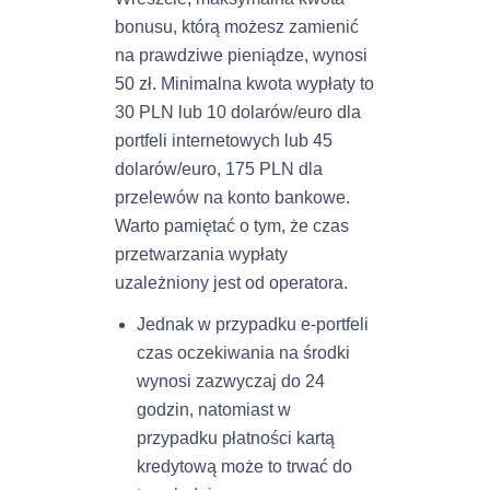
bonusu, którą możesz zamienić
na prawdziwe pieniądze, wynosi
50 zł. Minimalna kwota wypłaty to
30 PLN lub 10 dolarów/euro dla
portfeli internetowych lub 45
dolarów/euro, 175 PLN dla
przelewów na konto bankowe.
Warto pamiętać o tym, że czas
przetwarzania wypłaty
uzależniony jest od operatora.
Jednak w przypadku e-portfeli
czas oczekiwania na środki
wynosi zazwyczaj do 24
godzin, natomiast w
przypadku płatności kartą
kredytową może to trwać do