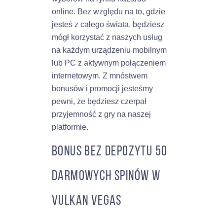
online. Bez względu na to, gdzie
jesteś z całego świata, będziesz
mógł korzystać z naszych usług
na każdym urządzeniu mobilnym
lub PC z aktywnym połączeniem
internetowym. Z mnóstwem
bonusów i promocji jesteśmy
pewni, że będziesz czerpał
przyjemność z gry na naszej
platformie.
Bonus bez depozytu 50
Darmowych spinów w
Vulkan Vegas