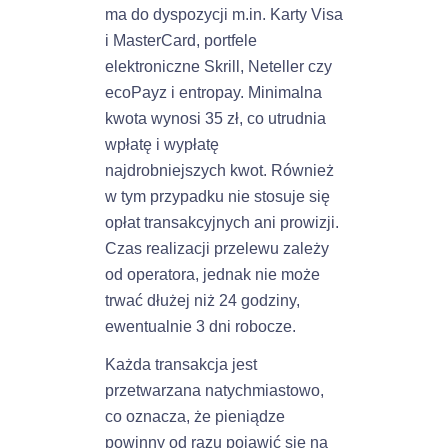
ma do dyspozycji m.in. Karty Visa
i MasterCard, portfele
elektroniczne Skrill, Neteller czy
ecoPayz i entropay. Minimalna
kwota wynosi 35 zł, co utrudnia
wpłatę i wypłatę
najdrobniejszych kwot. Również
w tym przypadku nie stosuje się
opłat transakcyjnych ani prowizji.
Czas realizacji przelewu zależy
od operatora, jednak nie może
trwać dłużej niż 24 godziny,
ewentualnie 3 dni robocze.
Każda transakcja jest
przetwarzana natychmiastowo,
co oznacza, że pieniądze
powinny od razu pojawić się na