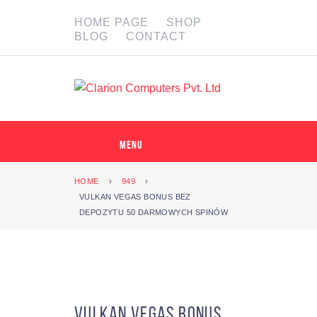
HOME PAGE
SHOP
BLOG
CONTACT
MENU
HOME
›
949
›
VULKAN VEGAS BONUS BEZ
DEPOZYTU 50 DARMOWYCH SPINÓW
Vulkan Vegas Bonus