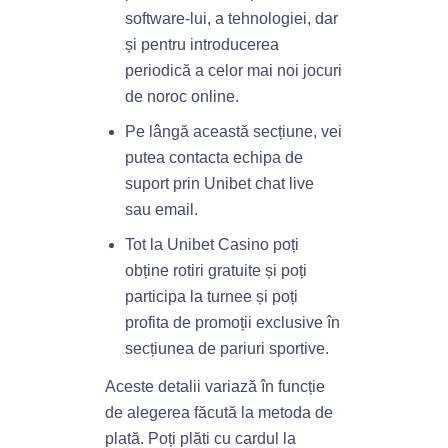
software-lui, a tehnologiei, dar
și pentru introducerea
periodică a celor mai noi jocuri
de noroc online.
Pe lângă această secțiune, vei
putea contacta echipa de
suport prin Unibet chat live
sau email.
Tot la Unibet Casino poți
obține rotiri gratuite și poți
participa la turnee și poți
profita de promoții exclusive în
secțiunea de pariuri sportive.
Aceste detalii variază în funcție
de alegerea făcută la metoda de
plată. Poți plăti cu cardul la