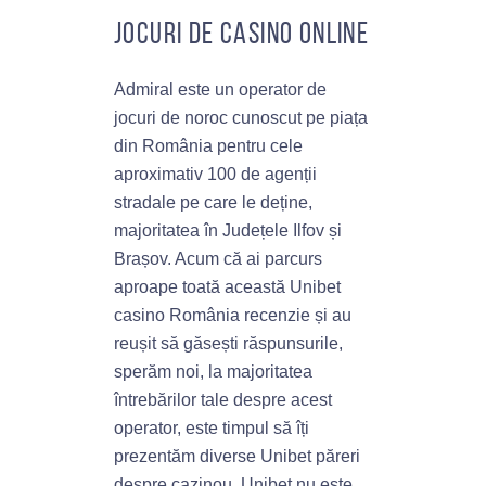
jocuri de casino online
Admiral este un operator de
jocuri de noroc cunoscut pe piața
din România pentru cele
aproximativ 100 de agenții
stradale pe care le deține,
majoritatea în Județele Ilfov și
Brașov. Acum că ai parcurs
aproape toată această Unibet
casino România recenzie și au
reușit să găsești răspunsurile,
sperăm noi, la majoritatea
întrebărilor tale despre acest
operator, este timpul să îți
prezentăm diverse Unibet păreri
despre cazinou. Unibet nu este