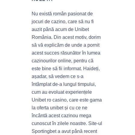
Nu există român pasionat de
jocuri de cazino, care să nu fi
auzit până acum de Unibet
România. Din acest motiv, dorim
să vă explicăm de unde a pornit
acest succes răsunător în lumea
cazinourilor online, pentru că
este bine să fii informat. Haideți,
așadar, să vedem ce s-a
întâmplat de-a lungul timpului,
cum au evoluat experiențele
Unibet ro casino, care este gama
la oferta unibet și cu ce ne
încântă acest cazinou mega
cunoscut în zilele noastre. Site-ul
Sportingbet a avut până recent