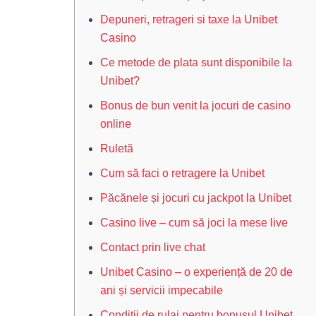
Depuneri, retrageri si taxe la Unibet
Casino
Ce metode de plata sunt disponibile la
Unibet?
Bonus de bun venit la jocuri de casino
online
Ruletă
Cum să faci o retragere la Unibet
Păcănele și jocuri cu jackpot la Unibet
Casino live – cum să joci la mese live
Contact prin live chat
Unibet Casino – o experiență de 20 de
ani și servicii impecabile
Condiții de rulaj pentru bonusul Unibet