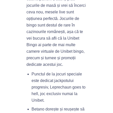
jocurile de masă și vrei să încerci
ceva nou, mesele live sunt
opțiunea perfectă. Jocurile de
bingo sunt destul de rare în
cazinourile românești, așa că te
vei bucura să afli că la Unibet
Bingo ai parte de mai multe
camere virtuale de Unibet bingo,
precum și turnee și promoții
dedicate acestui joc.
Punctul de la jocuri speciale
este dedicat jackpotului
progresiv, Leprechaun goes to
hell, joc exclusiv numai la
Unibet.
Betano dorește și reușește să