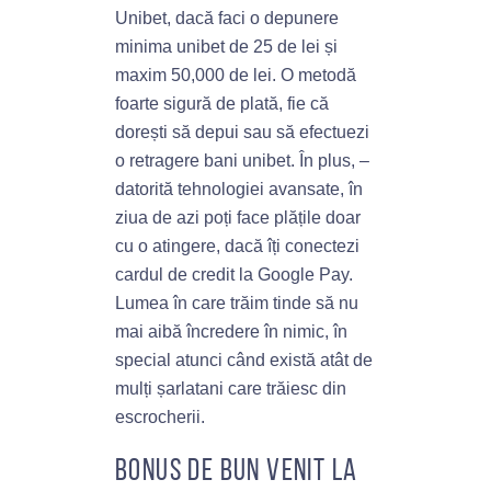
Unibet, dacă faci o depunere
minima unibet de 25 de lei și
maxim 50,000 de lei. O metodă
foarte sigură de plată, fie că
dorești să depui sau să efectuezi
o retragere bani unibet. În plus, –
datorită tehnologiei avansate, în
ziua de azi poți face plățile doar
cu o atingere, dacă îți conectezi
cardul de credit la Google Pay.
Lumea în care trăim tinde să nu
mai aibă încredere în nimic, în
special atunci când există atât de
mulți șarlatani care trăiesc din
escrocherii.
Bonus de bun venit la