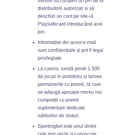
trebuie să cumperi un pin de la
distribuitorii autorizați și să
deschizi un cont pe site-ul
Playsafecard introducând acel
pin.
Informațiile din acest e-mail
sunt confidențiale și pot fi legal
privilegiate.
La casino, există peste 1.500
de jocuri în portofoliu și turnee
permanente cu premii, la care
se adaugă aproape mereu noi
competiții cu premii
suplimentare dedicate
iubitorilor de sloturi.
Sportingbet este unul dintre
cele mai vechi și cunoscute