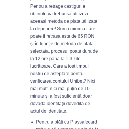
Pentru a retrage castigurile
obtinute va trebui sa utilizezi
aceeași metoda de plata utilizata
la depunere! Suma minima care
poate fi retrasa este de 65 RON
și în funcție de metoda de plata
selectata, procesul poate dura de
la 12 ore pana la 1-3 zile
lucrătoare. Care a fost timpul
nostru de așteptare pentru
verificarea contului Unibet? Nici
mai mult, nici mai puțin de 10
minute și a fost suficientă doar
dovada identității dovedita de
actul de identitate.
Pentru a plăti cu Playsafecard