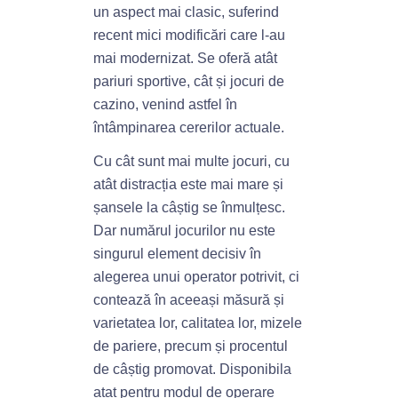
un aspect mai clasic, suferind
recent mici modificări care l-au
mai modernizat. Se oferă atât
pariuri sportive, cât și jocuri de
cazino, venind astfel în
întâmpinarea cererilor actuale.
Cu cât sunt mai multe jocuri, cu
atât distracția este mai mare și
șansele la câștig se înmulțesc.
Dar numărul jocurilor nu este
singurul element decisiv în
alegerea unui operator potrivit, ci
contează în aceeași măsură și
varietatea lor, calitatea lor, mizele
de pariere, precum și procentul
de câștig promovat. Disponibila
atat pentru modul de operare