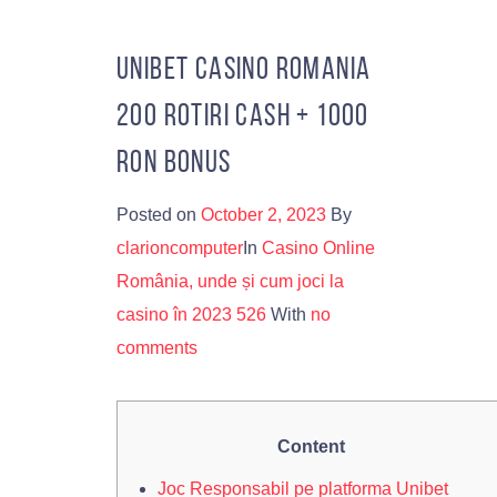
Unibet Casino Romania
200 Rotiri CASH + 1000
RON Bonus
Posted on
October 2, 2023
By
clarioncomputer
In
Casino Online
România, unde și cum joci la
casino în 2023 526
With
no
comments
Content
Joc Responsabil pe platforma Unibet