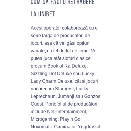
Cum să faci o retragere
la Unibet
Acest operator colaborează cu o
serie largă de producători de
jocuri, așa că vei găsi opțiuni
variate, cu fel de fel de teme. Vei
putea juca atât sloturi clasice
precum Book of Ra Deluxe,
Sizzling Hot Deluxe sau Lucky
Lady Charm Deluxe, cât și jocuri
noi precum Starburst, Lucky
Leprechaun, Jumanji sau Gonzos
Quest. Portofoliul de producători
include NetEnterntainment,
Microgaming, Play n Go,
Novomatic Gaminator, Yggdrassil