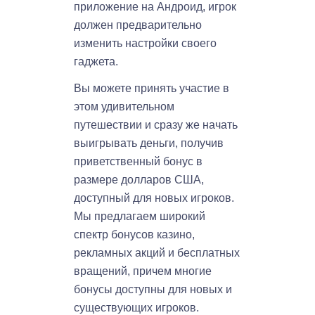
приложение на Андроид, игрок
должен предварительно
изменить настройки своего
гаджета.
Вы можете принять участие в
этом удивительном
путешествии и сразу же начать
выигрывать деньги, получив
приветственный бонус в
размере долларов США,
доступный для новых игроков.
Мы предлагаем широкий
спектр бонусов казино,
рекламных акций и бесплатных
вращений, причем многие
бонусы доступны для новых и
существующих игроков.