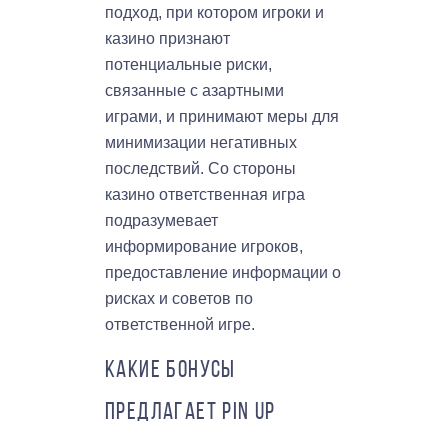
подход, при котором игроки и
казино признают
потенциальные риски,
связанные с азартными
играми, и принимают меры для
минимизации негативных
последствий. Со стороны
казино ответственная игра
подразумевает
информирование игроков,
предоставление информации о
рисках и советов по
ответственной игре.
Какие бонусы
предлагает Pin Up