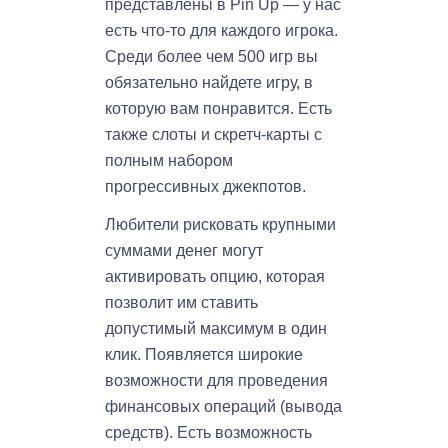
представлены в Pin Up — у нас
есть что-то для каждого игрока.
Среди более чем 500 игр вы
обязательно найдете игру, в
которую вам понравится. Есть
также слоты и скретч-карты с
полным набором
прогрессивных джекпотов.
Любители рисковать крупными
суммами денег могут
активировать опцию, которая
позволит им ставить
допустимый максимум в один
клик. Появляется широкие
возможности для проведения
финансовых операций (вывода
средств). Есть возможность