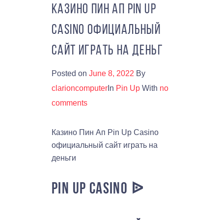
Казино Пин Ап Pin Up
Casino официальный
сайт играть на деньг
Posted on
June 8, 2022
By
clarioncomputer
In
Pin Up
With
no
comments
Казино Пин Ап Pin Up Casino
официальный сайт играть на
деньги
Pin Up Casino ᐉ