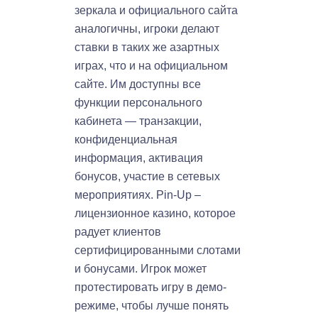
зеркала и официального сайта
аналогичны, игроки делают
ставки в таких же азартных
играх, что и на официальном
сайте. Им доступны все
функции персонального
кабинета — транзакции,
конфиденциальная
информация, активация
бонусов, участие в сетевых
мероприятиях. Pin-Up –
лицензионное казино, которое
радует клиентов
сертифицированными слотами
и бонусами. Игрок может
протестировать игру в демо-
режиме, чтобы лучше понять