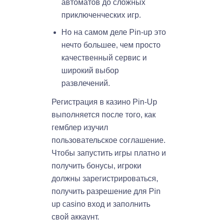
автоматов до сложных
приключенческих игр.
Но на самом деле Pin-up это
нечто большее, чем просто
качественный сервис и
широкий выбор
развлечений.
Регистрация в казино Pin-Up
выполняется после того, как
гемблер изучил
пользовательское соглашение.
Чтобы запустить игры платно и
получить бонусы, игроки
должны зарегистрироваться,
получить разрешение для Pin
up casino вход и заполнить
свой аккаунт.