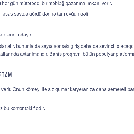
ı hər gün mütərəqqi bir məbləğ qazanma imkanı verir.
in əsas saytda gördüklərinə tam uyğun gəlir.
rclərini ödəyir.
r alır, bununla da sayta sonrakı giriş daha da sevincli olacaqdı
llarında axtarılmalıdır. Bahis proqramı bütün populyar platform
ortam
n verir. Onun köməyi ilə siz qumar karyeranıza daha səmərəli b
bu kontor təklif edir.