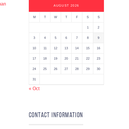
man
AUGUST 2026
M
T
W
T
F
S
S
1
2
3
4
5
6
7
8
9
10
11
12
13
14
15
16
17
18
19
20
21
22
23
24
25
26
27
28
29
30
31
« Oct
Contact Information