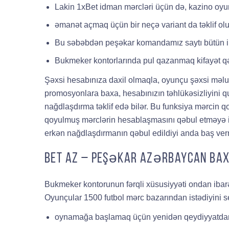
Lakin 1xBet idman mərcləri üçün də, kazino oyun
əmanət açmaq üçün bir neçə variant da təklif olu
Bu səbəbdən peşəkar komandamız saytı bütün incəl
Bukmeker kontorlarında pul qazanmaq kifayət qə
Şəxsi hesabınıza daxil olmaqla, oyunçu şəxsi məlumat
promosyonlara baxa, hesabınızın təhlükəsizliyini qu
nağdlaşdırma təklif edə bilər. Bu funksiya mərcin
qoyulmuş mərclərin hesablaşmasını qəbul etməyə i
erkən nağdlaşdırmanın qəbul edildiyi anda baş vermi
Bet AZ – Peşəkar Azərbaycan baxi
Bukmeker kontorunun fərqli xüsusiyyəti ondan ibarə
Oyunçular 1500 futbol mərc bazarından istədiyini 
oynamağa başlamaq üçün yenidən qeydiyyatdan