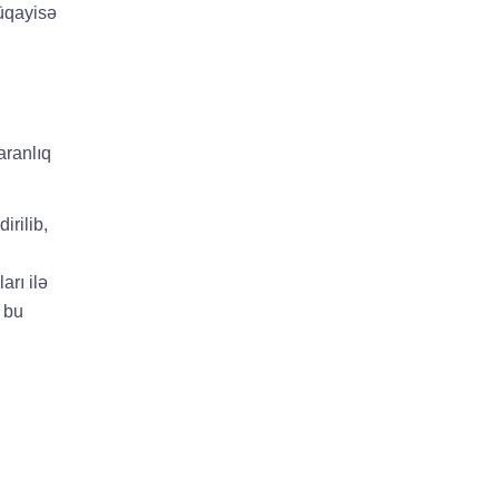
müqayisə
aranlıq
rilib,
rı ilə
k bu