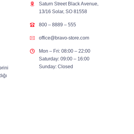
Saturn Street Black Avenue,
13/16 Solar, SO 81558
800 – 8889 – 555
office@bravo-store.com
Mon – Fri: 08:00 – 22:00
Saturday: 09:00 – 16:00
Sunday: Closed
rini
dığı