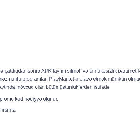
 çatdıqdan sonra APK faylını silməli və təhlükəsizlik parametrlə
 – məzmunlu proqramları PlayMarket-ə əlavə etmək mümkün olma
 saytında mövcud olan bütün üstünlüklərdən istifadə
promo kod hədiyyə olunur.
irsiniz.