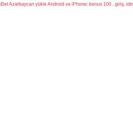
xBet Azərbaycan yükle Android və iPhone: bonus 100 , giriş, id