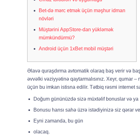
Bet-də mərc etmək üçün məşhur idman
növləri
Müştərini AppStore-dan yükləmək
mümkündürmü?
Android üçün 1xBet mobil müştəri
Əlavə quraşdırma avtomatik olaraq baş verir və başa
əvvəlki vəziyyətinə qaytarmalısınız. Xeyr, qumar
üçün bu imkan istisna edilir. Tətbiq rəsmi internet
Doğum gününüzdə sizə müxtəlif bonuslar və ya 
Bonusu hansı sahə üzrə istədiyinizə siz qərar ver
Eyni zamanda, bu gün
olacaq.