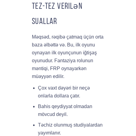
Tez-tez verilən
suallar
Məqsəd, rəqibə çatmaq üçün orta
baza əlbəttə və. Bu, ilk oyunu
oynayan ilk oyunçunun iğtişaş
oyunudur. Fantaziya rolunun
məntiqi, FRP oynayarkən
müəyyən edilir.
Çox vaxt dəyəri bir neçə
onlarla dollara çatır.
Bahis qeydiyyat olmadan
mövcud deyil.
Təchiz olunmuş studiyalardan
yayımlanır.