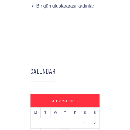
Bir gün uluslararası kadınlar
Calendar
AUGUST 2026
M
T
W
T
F
S
S
1
2