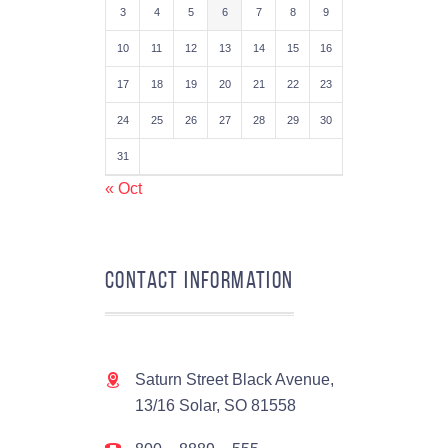
3
4
5
6
7
8
9
10
11
12
13
14
15
16
17
18
19
20
21
22
23
24
25
26
27
28
29
30
31
« Oct
Contact Information
Saturn Street Black Avenue,
13/16 Solar, SO 81558