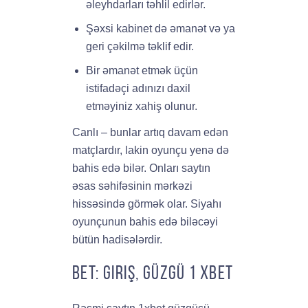
əleyhdarları təhlil edirlər.
Şəxsi kabinet də əmanət və ya
geri çəkilmə təklif edir.
Bir əmanət etmək üçün
istifadəçi adınızı daxil
etməyiniz xahiş olunur.
Canlı – bunlar artıq davam edən
matçlardır, lakin oyunçu yenə də
bahis edə bilər. Onları saytın
əsas səhifəsinin mərkəzi
hissəsində görmək olar. Siyahı
oyunçunun bahis edə biləcəyi
bütün hadisələrdir.
Bet: giriş, güzgü 1 xBet