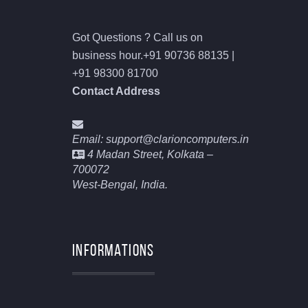
Got Questions ? Call us on
business hour.
+91 90736 88135 |
+91 98300 81700
Contact Address
Email: support@clarioncomputers.in
4 Madan Street, Kolkata –
700072
West-Bengal, India.
Informations