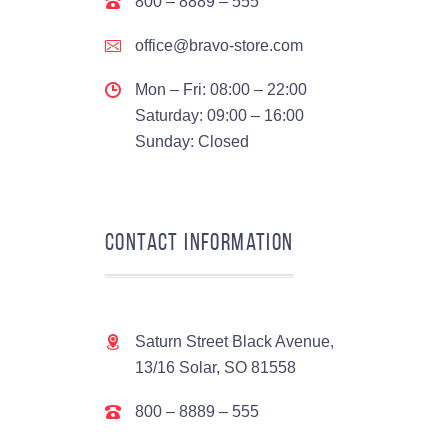
800 – 8889 – 555
office@bravo-store.com
Mon – Fri: 08:00 – 22:00
Saturday: 09:00 – 16:00
Sunday: Closed
Contact Information
Saturn Street Black Avenue,
13/16 Solar, SO 81558
800 – 8889 – 555